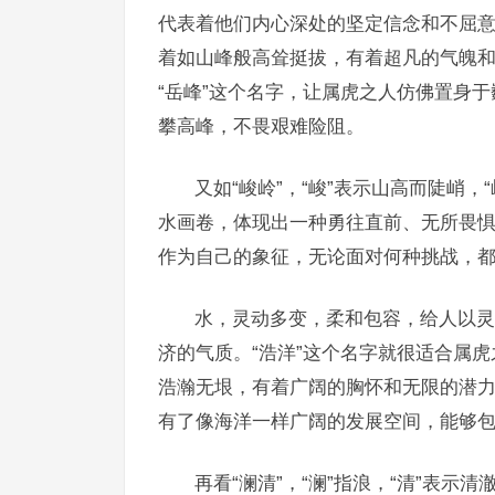
代表着他们内心深处的坚定信念和不屈意志
着如山峰般高耸挺拔，有着超凡的气魄
“岳峰”这个名字，让属虎之人仿佛置身
攀高峰，不畏艰难险阻。
又如“峻岭”，“峻”表示山高而陡峭
水画卷，体现出一种勇往直前、无所畏惧
作为自己的象征，无论面对何种挑战，
水，灵动多变，柔和包容，给人以灵
济的气质。“浩洋”这个名字就很适合属虎
浩瀚无垠，有着广阔的胸怀和无限的潜力
有了像海洋一样广阔的发展空间，能够
再看“澜清”，“澜”指浪，“清”表