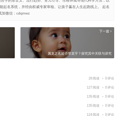
结合字的形音义、流行趋势、育儿引导、性格养成等现代科学方法，以
智能起名系统，并经由权威专家审核。让孩子赢在人生起跑线上。 起名
或加微信：cdqmwz
下一篇
属龙之名能否带龙字？探究其中关联与讲究
28
阅读
0
评论
127
阅读
0
评论
135
阅读
0
评论
135
阅读
0
评论
124
阅读
0
评论