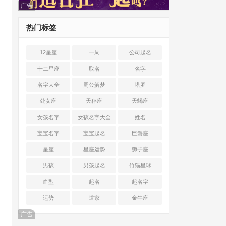
广告
热门标签
12星座
一周
公司起名
十二星座
取名
名字
名字大全
周公解梦
塔罗
处女座
天秤座
天蝎座
女孩名字
女孩名字大全
姓名
宝宝名字
宝宝起名
巨蟹座
星座
星座运势
狮子座
男孩
男孩起名
竹猫星球
血型
起名
起名字
运势
道家
金牛座
广告