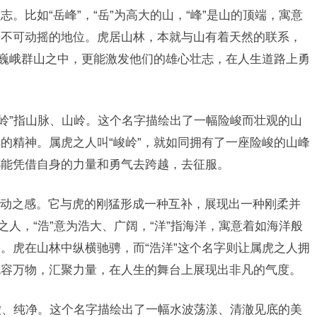
。比如“岳峰”，“岳”为高大的山，“峰”是山的顶端，寓意
和不可动摇的地位。虎居山林，本就与山有着天然的联系，
于巍峨群山之中，更能激发他们的雄心壮志，在人生道路上勇
，“岭”指山脉、山岭。这个名字描绘出了一幅险峻而壮观的山
的精神。属虎之人叫“峻岭”，就如同拥有了一座险峻的山峰
都能凭借自身的力量和勇气去跨越，去征服。
动之感。它与虎的刚猛形成一种互补，展现出一种刚柔并
之人，“浩”意为浩大、广阔，“洋”指海洋，寓意着如海洋般
。虎在山林中纵横驰骋，而“浩洋”这个名字则让属虎之人拥
包容万物，汇聚力量，在人生的舞台上展现出非凡的气度。
示清澈、纯净。这个名字描绘出了一幅水波荡漾、清澈见底的美