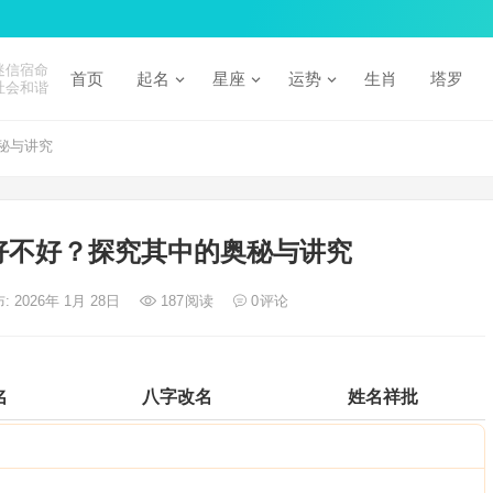
迷信宿命
首页
起名
星座
运势
生肖
塔罗
社会和谐
秘与讲究
好不好？探究其中的奥秘与讲究
: 2026年 1月 28日
187
阅读
0
评论
名
八字改名
姓名祥批