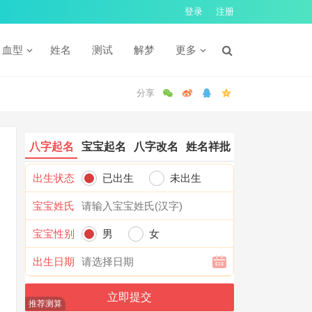
登录
注册
血型
姓名
测试
解梦
更多
八字起名
宝宝起名
八字改名
姓名祥批
出生状态
已出生
未出生
宝宝姓氏
宝宝性别
男
女
出生日期
推荐测算