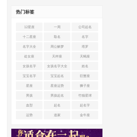
热门标签
12星座
一周
公司起名
十二星座
取名
名字
名字大全
周公解梦
塔罗
处女座
天秤座
天蝎座
女孩名字
女孩名字大全
姓名
宝宝名字
宝宝起名
巨蟹座
星座
星座运势
狮子座
男孩
男孩起名
竹猫星球
血型
起名
起名字
运势
道家
金牛座