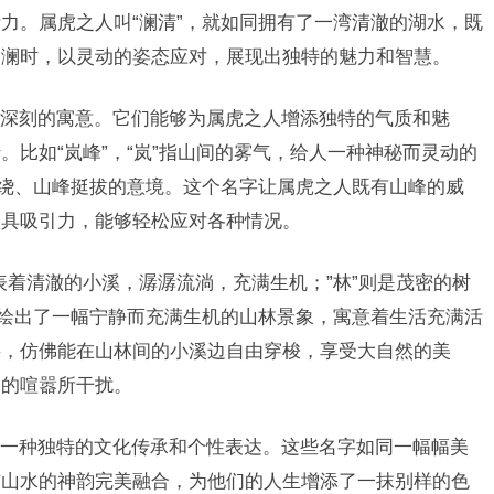
力。属虎之人叫“澜清”，就如同拥有了一湾清澈的湖水，既
波澜时，以灵动的姿态应对，展现出独特的魅力和智慧。
深刻的寓意。它们能够为属虎之人增添独特的气质和魅
比如“岚峰”，“岚”指山间的雾气，给人一种神秘而灵动的
缭绕、山峰挺拔的意境。这个名字让属虎之人既有山峰的威
更具吸引力，能够轻松应对各种情况。
代表着清澈的小溪，潺潺流淌，充满生机；”林”则是茂密的树
描绘出了一幅宁静而充满生机的山林景象，寓意着生活充满活
字，仿佛能在山林间的小溪边自由穿梭，享受大自然的美
界的喧嚣所干扰。
一种独特的文化传承和个性表达。这些名字如同一幅幅美
与山水的神韵完美融合，为他们的人生增添了一抹别样的色