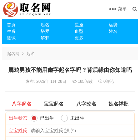
菜单
首页
起名
星座
运势
生肖
塔罗
血型
姓名
测试
解梦
更多
起名网
起名
属鸡男孩不能用鑫字起名字吗？背后缘由你知道吗
发布: 2026年 1月 28日
185
阅读
0
评论
八字起名
宝宝起名
八字改名
姓名祥批
出生状态
已出生
未出生
宝宝姓氏