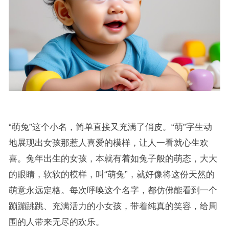
“萌兔”这个小名，简单直接又充满了俏皮。“萌”字生动
地展现出女孩那惹人喜爱的模样，让人一看就心生欢
喜。兔年出生的女孩，本就有着如兔子般的萌态，大大
的眼睛，软软的模样，叫“萌兔”，就好像将这份天然的
萌意永远定格。每次呼唤这个名字，都仿佛能看到一个
蹦蹦跳跳、充满活力的小女孩，带着纯真的笑容，给周
围的人带来无尽的欢乐。