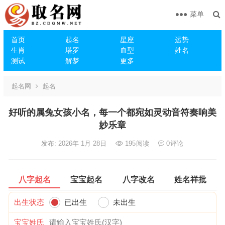
菜单
首页
起名
星座
运势
生肖
塔罗
血型
姓名
测试
解梦
更多
起名网
起名
好听的属兔女孩小名，每一个都宛如灵动音符奏响美
妙乐章
发布: 2026年 1月 28日
195
阅读
0
评论
八字起名
宝宝起名
八字改名
姓名祥批
出生状态
已出生
未出生
宝宝姓氏