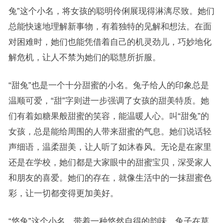
兔”这个小名，将女孩的聪明伶俐展现得淋漓尽致。她们
总能快速地理解新事物，有着独特的见解和想法。在面
对困难时，她们也能凭借着自己的机灵劲儿，巧妙地化
解危机，让人不禁为她们的聪慧所折服。
“甜兔”也是一个十分甜蜜的小名。兔子给人的印象总是
温顺可爱，“甜”字则进一步强调了女孩的甜美特质。她
们有着如糖果般甜蜜的笑容，能温暖人心。叫“甜兔”的
女孩，总是能给周围的人带来甜蜜的气息。她们说话轻
声细语，温柔甜美，让人听了如沐春风。无论是在家里
还是在学校，她们都是大家眼中的甜蜜宝贝，深受家人
和朋友的喜爱。她们的存在，就像生活中的一抹甜蜜色
彩，让一切都变得更加美好。
“悠兔”这个小名，带着一种悠然自得的韵味。兔子在草