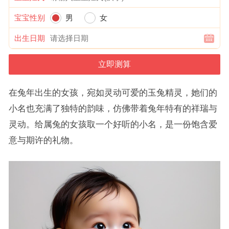
宝宝性别
男
女
出生日期
在兔年出生的女孩，宛如灵动可爱的玉兔精灵，她们的
小名也充满了独特的韵味，仿佛带着兔年特有的祥瑞与
灵动。给属兔的女孩取一个好听的小名，是一份饱含爱
意与期许的礼物。