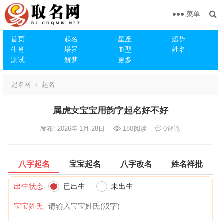
菜单
首页
起名
星座
运势
生肖
塔罗
血型
姓名
测试
解梦
更多
起名网
起名
属虎女宝宝用韵字起名好不好
发布: 2026年 1月 28日
180
阅读
0
评论
八字起名
宝宝起名
八字改名
姓名祥批
出生状态
已出生
未出生
宝宝姓氏