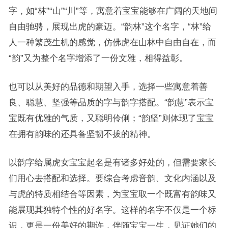
字，如“林”“山”“川”等，寓意着宝宝能够在广阔的天地间
自由驰骋，展现出虎的豪迈。“韵林”这个名字，“林”给
人一种繁茂生机的感觉，仿佛虎在山林中自由自在，而
“韵”又为整个名字增添了一份文雅，相得益彰。
也可以从美好的品德和期望入手，选择一些寓意着善
良、聪慧、坚强等品质的字与韵字搭配。“韵慧”表示宝
宝既有优雅的气质，又聪明伶俐；“韵坚”则体现了宝宝
在拥有韵味的还具备坚韧不拔的精神。
以韵字给属虎女宝宝起名是有诸多好处的，但需要家长
们用心去搭配和选择。要综合考虑音韵、文化内涵以及
与虎的特质相结合等因素，为宝宝取一个既富有韵味又
能展现其独特个性的好名字。这样的名字不仅是一个标
识，更是一份美好的期许，伴随宝宝一生，见证她们的