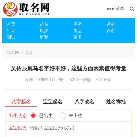
菜单
首页
起名
星座
运势
生肖
塔罗
血型
姓名
测试
解梦
更多
起名网
起名
吴佑辰属马名字好不好，这些方面因素值得考量
发布: 2026年 1月 28日
180
阅读
0
评论
八字起名
宝宝起名
八字改名
姓名祥批
出生状态
已出生
未出生
宝宝姓氏