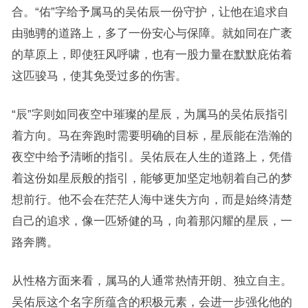
合。“佑”字给予属马的吴佑辰一份守护，让他在追求自
由驰骋的道路上，多了一份安心与保障。就如同在广袤
的草原上，即使狂风呼啸，也有一股力量在默默庇佑着
这匹骏马，使其免受过多的伤害。
“辰”字则如同夜空中璀璨的星辰，为属马的吴佑辰指引
着方向。马在奔跑时需要明确的目标，星辰能在浩瀚的
夜空中给予清晰的指引。吴佑辰在人生的道路上，凭借
着这份如星辰般的指引，能够更加坚定地朝着自己的梦
想前行。他不会在茫茫人海中迷失方向，而是始终清楚
自己的追求，像一匹矫健的马，向着那闪耀的星辰，一
路奔腾。
从性格方面来看，属马的人通常热情开朗、独立自主。
吴佑辰这个名字所蕴含的积极元素，会进一步强化他的