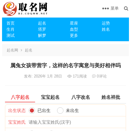
菜单
首页
起名
星座
运势
生肖
塔罗
血型
姓名
测试
解梦
更多
起名网
起名
属兔女孩带营字，这样的名字寓意与美好相伴吗
发布: 2026年 1月 28日
171
阅读
0
评论
八字起名
宝宝起名
八字改名
姓名祥批
出生状态
已出生
未出生
宝宝姓氏