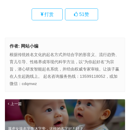
打赏
51
赞
作者:
网站小编
根据传统姓名文化的起名方式并结合字的形音义、流行趋势、
育儿引导、性格养成等现代科学方法，以“为你起好名”为宗
旨，潜心研发智能起名系统，并经由权威专家审核。让孩子赢
在人生起跑线上。 起名咨询服务热线：13599118052，或加
微信：cdqmwz
上一篇
属虎女孩名字带沐字旁，这样的名字好不好？