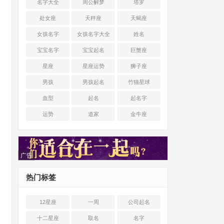
名字大全
周公解梦
塔罗
处女座
天秤座
天蝎座
女孩名字
女孩名字大全
姓名
宝宝名字
宝宝起名
巨蟹座
星座
星座运势
狮子座
男孩
男孩起名
竹猫星球
血型
起名
起名字
运势
道家
金牛座
广告
热门标签
12星座
一周
公司起名
十二星座
取名
名字