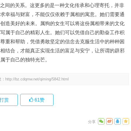
之间的关系。这更多的是一种文化传承和心理寄托，并非
追求幸福与财富，不能仅仅依赖于属相的寓意。她们需要通
去创造美好的未来。属狗的女生可以将这份属相带来的文化
书写属于自己的精彩人生。她们可以凭借自己的勤奋工作积
的尊重和帮助，凭借勇敢坚定的信念去克服生活中的种种困
力相结合，才能真正实现生活的富足与安宁，让所谓的辟邪
出属于自己的独特光芒。
处：
http://bz.cdqmw.net/qiming/5842.html
打赏
61
赞