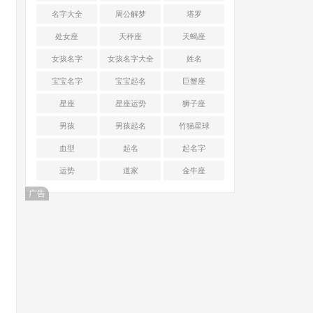
名字大全
周公解梦
塔罗
处女座
天秤座
天蝎座
女孩名字
女孩名字大全
姓名
宝宝名字
宝宝起名
巨蟹座
星座
星座运势
狮子座
男孩
男孩起名
竹猫星球
血型
起名
起名字
运势
道家
金牛座
广告