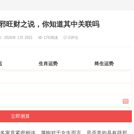
邪旺财之说，你知道其中关联吗
: 2026年 1月 28日
176
阅读
0
评论
运
生肖运势
终生运势
多寓意紧密相连，属狗对于女生而言，是否真的具有辟邪