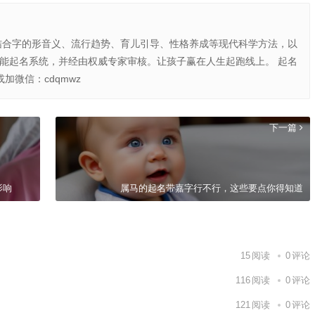
结合字的形音义、流行趋势、育儿引导、性格养成等现代科学方法，以
智能起名系统，并经由权威专家审核。让孩子赢在人生起跑线上。 起名
或加微信：cdqmwz
下一篇
影响
属马的起名带嘉字行不行，这些要点你得知道
15
阅读
0
评论
116
阅读
0
评论
121
阅读
0
评论