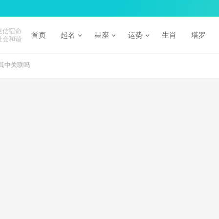
迷信宿命
首页
起名
星座
运势
生肖
塔罗
社会和谐
其中关联吗