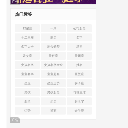
广告
热门标签
12星座
一周
公司起名
十二星座
取名
名字
名字大全
周公解梦
塔罗
处女座
天秤座
天蝎座
女孩名字
女孩名字大全
姓名
宝宝名字
宝宝起名
巨蟹座
星座
星座运势
狮子座
男孩
男孩起名
竹猫星球
血型
起名
起名字
运势
道家
金牛座
广告