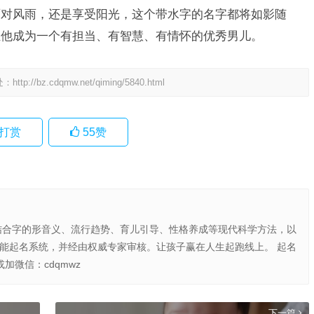
面对风雨，还是享受阳光，这个带水字的名字都将如影随
证他成为一个有担当、有智慧、有情怀的优秀男儿。
处：
http://bz.cdqmw.net/qiming/5840.html
打赏
55
赞
结合字的形音义、流行趋势、育儿引导、性格养成等现代科学方法，以
智能起名系统，并经由权威专家审核。让孩子赢在人生起跑线上。 起名
或加微信：cdqmwz
下一篇