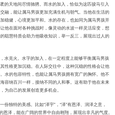
袤的天地间尽情驰骋。而水的加入，恰似为这匹骏马引入
互交融，能让属马男孩更加充满生机与朝气。当他在生活的
更加稳健，心境更加平和。水的存在，也如同为属马男孩开
，让他在面对各种挑战时，像灵动的水波一样灵活应变，想
水的聪慧特质会助力他吸收知识，举一反三，展现出过人的
，水克火。水字的加入，在一定程度上能够平衡属马男孩
使其性格更加沉稳。在人际交往中，这种沉稳的性格会让他
任。水的包容特性，也能让属马男孩拥有宽广的胸怀。他不
大海容纳百川一样，接纳不同的人和事。这有助于他在未来
络，为自己的发展创造更多机会。
份独特的美感。比如“泽宇”，“泽”有恩泽、润泽之意，
天的恩泽，能在广阔的世界中自由翱翔，展现出非凡的气度。