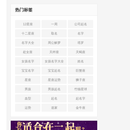
热门标签
12星座
一周
公司起名
十二星座
取名
名字
名字大全
周公解梦
塔罗
处女座
天秤座
天蝎座
女孩名字
女孩名字大全
姓名
宝宝名字
宝宝起名
巨蟹座
星座
星座运势
狮子座
男孩
男孩起名
竹猫星球
血型
起名
起名字
运势
道家
金牛座