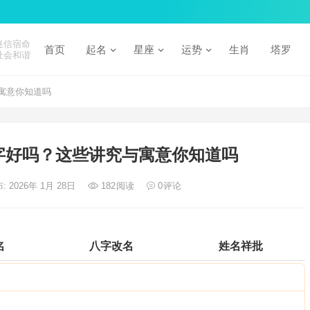
迷信宿命
首页
起名
星座
运势
生肖
塔罗
社会和谐
寓意你知道吗
字好吗？这些讲究与寓意你知道吗
: 2026年 1月 28日
182
阅读
0
评论
名
八字改名
姓名祥批