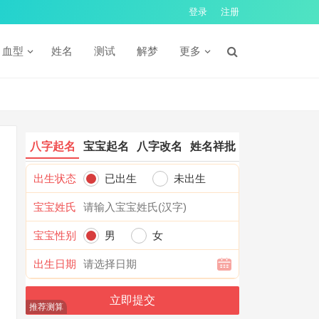
登录
注册
血型
姓名
测试
解梦
更多
八字起名
宝宝起名
八字改名
姓名祥批
出生状态
已出生
未出生
宝宝姓氏
宝宝性别
男
女
出生日期
推荐测算