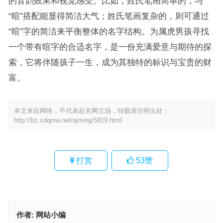
的音韵效果和视觉感受。比如，姓氏笔画简单的，与
“暄”搭配能显得简洁大气；姓氏笔画复杂的，则可通过
“暄”字的简洁来平衡整体的名字结构。为属虎男孩寻找
一个带有暄字的合适名字，是一份充满爱意与期待的探
索，它将伴随孩子一生，成为其独特的标识与宝贵的财
富。
本文来自网络，不代表起名网立场，转载请注明出处：
http://bz.cdqmw.net/qiming/5819.html
打赏
53
赞
作者:
网站小编