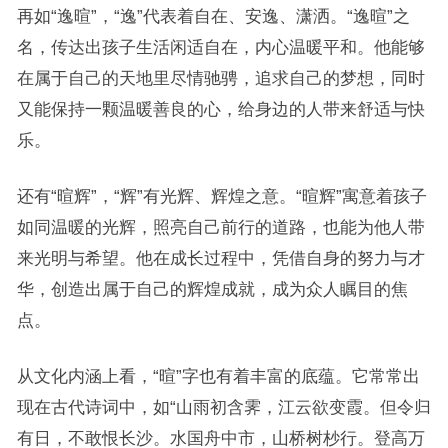
再如“逸暄”，“逸”代表着自在、安逸、潇洒。“逸暄”之
名，传达出孩子生活闲适自在，内心温暖平和。他能够
在属于自己的天地里尽情驰骋，追求自己的梦想，同时
又能保持一颗温暖善良的心，给身边的人带来舒适与快
乐。
还有“暄辉”，“辉”有光辉、辉煌之意。“暄辉”寓意着孩子
如同温暖的光辉，照亮自己前行的道路，也能为他人带
来光明与希望。他在成长过程中，凭借自身的努力与才
华，创造出属于自己的辉煌成就，成为众人瞩目的焦
点。
从文化内涵上看，“暄”字也有着丰富的底蕴。它常常出
现在古代诗词中，如“山雨初含霁，江云欲变霞。但令归
有日，不敢恨长沙。水国舟中市，山桥树杪行。登高万