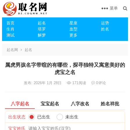
菜单
首页
起名
星座
运势
生肖
塔罗
血型
姓名
测试
解梦
更多
起名网
起名
属虎男孩名字带暄的有哪些，探寻独特又寓意美好的
虎宝之名
发布: 2026年 1月 28日
171
阅读
0
评论
八字起名
宝宝起名
八字改名
姓名祥批
出生状态
已出生
未出生
宝宝姓氏