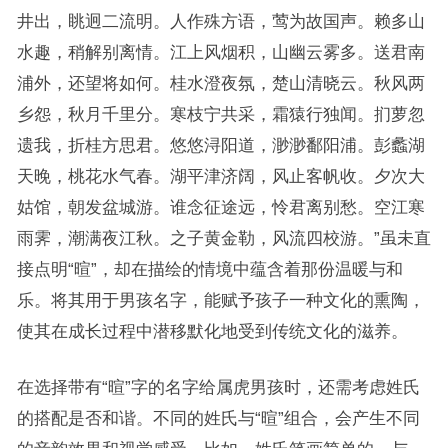
井出，眺迥二流明。人作殊方语，莺为故国声。赖多山
水趣，稍解别离情。江上风烟积，山幽云雾多。送君南
浦外，还望将如何。桂水澄夜氛，楚山清晓云。秋风两
乡怨，秋月千里分。寒枝宁共采，霜猿行独闻。扪萝忽
遗我，折桂方思君。悠悠浔阳道，渺渺鄱阳浦。彭蠡湖
天晚，桃花水气春。湖平津济阔，风止客帆收。夕次大
姑馆，朝发盆城游。谁念征途远，怜君离别愁。空江寒
雨霁，潮满夜江秋。之子黄金勒，风流四校游。”虽未直
接点明“暄”，却在描绘的情境中蕴含着那份温暖与和
乐。将其用于男孩名字，能赋予孩子一种文化的熏陶，
使其在成长过程中潜移默化地受到传统文化的滋养。
在选择带有“暄”字的名字给属虎男孩时，还需考虑姓氏
的搭配是否和谐。不同的姓氏与“暄”组合，会产生不同