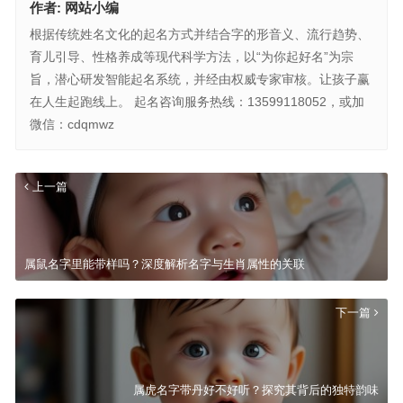
作者:
网站小编
根据传统姓名文化的起名方式并结合字的形音义、流行趋势、
育儿引导、性格养成等现代科学方法，以“为你起好名”为宗
旨，潜心研发智能起名系统，并经由权威专家审核。让孩子赢
在人生起跑线上。 起名咨询服务热线：13599118052，或加
微信：cdqmwz
上一篇
属鼠名字里能带样吗？深度解析名字与生肖属性的关联
下一篇
属虎名字带丹好不好听？探究其背后的独特韵味