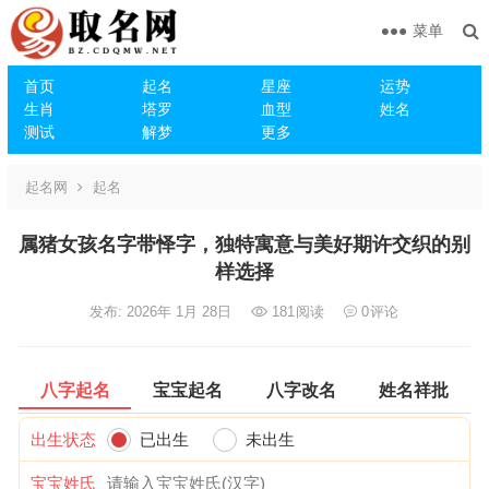
菜单
首页
起名
星座
运势
生肖
塔罗
血型
姓名
测试
解梦
更多
起名网
起名
属猪女孩名字带怿字，独特寓意与美好期许交织的别
样选择
发布: 2026年 1月 28日
181
阅读
0
评论
八字起名
宝宝起名
八字改名
姓名祥批
出生状态
已出生
未出生
宝宝姓氏