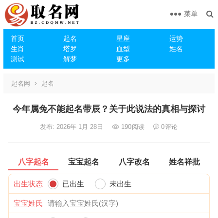
菜单
首页
起名
星座
运势
生肖
塔罗
血型
姓名
测试
解梦
更多
起名网
起名
今年属兔不能起名带辰？关于此说法的真相与探讨
发布: 2026年 1月 28日
190
阅读
0
评论
八字起名
宝宝起名
八字改名
姓名祥批
出生状态
已出生
未出生
宝宝姓氏