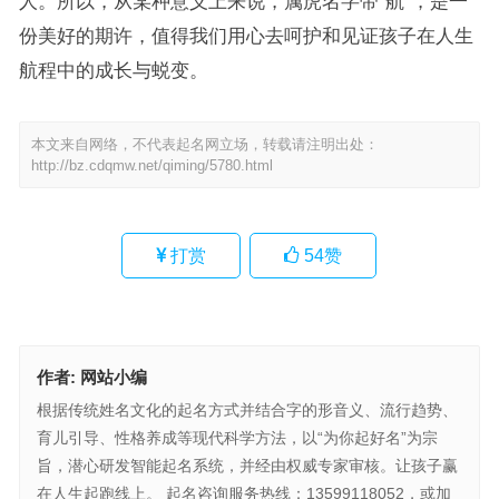
人。所以，从某种意义上来说，属虎名字带“航”，是一
份美好的期许，值得我们用心去呵护和见证孩子在人生
航程中的成长与蜕变。
本文来自网络，不代表起名网立场，转载请注明出处：
http://bz.cdqmw.net/qiming/5780.html
打赏
54
赞
作者:
网站小编
根据传统姓名文化的起名方式并结合字的形音义、流行趋势、
育儿引导、性格养成等现代科学方法，以“为你起好名”为宗
旨，潜心研发智能起名系统，并经由权威专家审核。让孩子赢
在人生起跑线上。 起名咨询服务热线：13599118052，或加