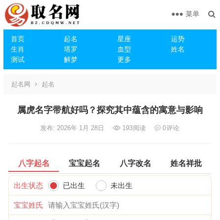
菜单
首页
起名
星座
运势
生肖
塔罗
血型
姓名
测试
解梦
更多
起名网
起名
属虎名字带航好吗？探究其中蕴含的寓意与影响
发布: 2026年 1月 28日
193
阅读
0
评论
八字起名
宝宝起名
八字改名
姓名祥批
出生状态
已出生
未出生
宝宝姓氏