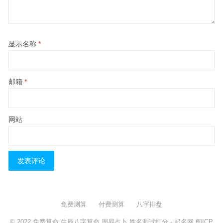
显示名称
*
邮箱
*
网站
免费测算
付费测算
八字排盘
© 2022
免费算命,生辰八字算命,周易占卜,姓名测试打分
- 起名网
闽ICP