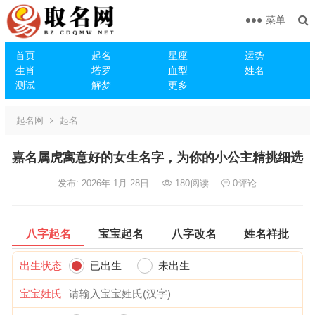
菜单
首页
起名
星座
运势
生肖
塔罗
血型
姓名
测试
解梦
更多
起名网
起名
嘉名属虎寓意好的女生名字，为你的小公主精挑细选
发布: 2026年 1月 28日
180
阅读
0
评论
八字起名
宝宝起名
八字改名
姓名祥批
出生状态
已出生
未出生
宝宝姓氏