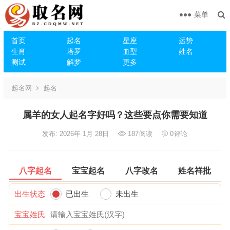
菜单
首页
起名
星座
运势
生肖
塔罗
血型
姓名
测试
解梦
更多
起名网
起名
属羊的女人起名字好吗？这些要点你需要知道
发布: 2026年 1月 28日
187
阅读
0
评论
八字起名
宝宝起名
八字改名
姓名祥批
出生状态
已出生
未出生
宝宝姓氏