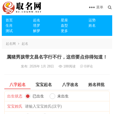
菜单
首页
起名
星座
运势
生肖
塔罗
血型
姓名
测试
解梦
更多
起名网
起名
属猪男孩带文昌名字行不行，这些要点你得知道！
发布: 2026年 1月 28日
188
阅读
0
评论
八字起名
宝宝起名
八字改名
姓名祥批
出生状态
已出生
未出生
宝宝姓氏