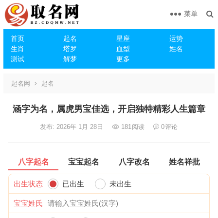
菜单
首页
起名
星座
运势
生肖
塔罗
血型
姓名
测试
解梦
更多
起名网
起名
涵字为名，属虎男宝佳选，开启独特精彩人生篇章
发布: 2026年 1月 28日
181
阅读
0
评论
八字起名
宝宝起名
八字改名
姓名祥批
出生状态
已出生
未出生
宝宝姓氏