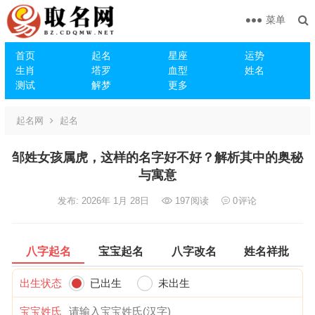
菜单
首页
起名
星座
运势
生肖
塔罗
血型
姓名
测试
解梦
更多
起名网
起名
邹姓女孩属虎，这样的名字好不好？解析其中的奥秘
与寓意
发布: 2026年 1月 28日
197
阅读
0
评论
八字起名
宝宝起名
八字改名
姓名祥批
出生状态
已出生
未出生
宝宝姓氏