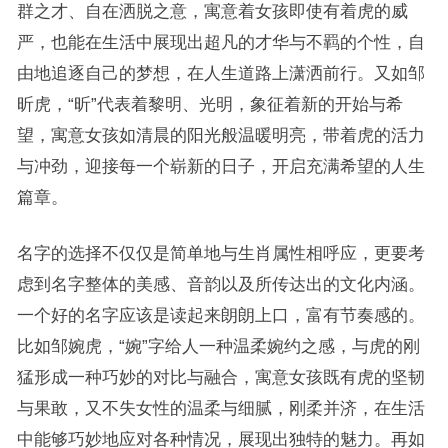
群之才、自在洒脱之意，寓意着女孩即使有着虎的威
严，也能在生活中展现出超凡的才华与不羁的个性，自
由地追逐自己的梦想，在人生道路上潇洒前行。又如邹
昕虎，“昕”代表着黎明、光明，象征着新的开始与希
望，寓意女孩如清晨的阳光般温暖明亮，带着虎的活力
与冲劲，迎接每一个崭新的日子，开启充满希望的人生
篇章。
名字的选择不仅仅是简单地与生肖属性相呼应，更要考
虑到名字整体的美感、音韵以及所传达出的文化内涵。
一个好的名字应该是读起来朗朗上口，富有节奏感的。
比如邹婉虎，“婉”字给人一种温柔婉约之感，与虎的刚
猛形成一种巧妙的对比与融合，寓意女孩既有虎的坚韧
与果敢，又不失女性的温柔与细腻，刚柔并济，在生活
中能够巧妙地应对各种情况，展现出独特的魅力。再如