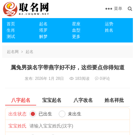
菜单
首页
起名
星座
运势
生肖
塔罗
血型
姓名
测试
解梦
更多
起名网
起名
属兔男孩名字带燕字好不好，这些要点你得知道
发布: 2026年 1月 28日
183
阅读
0
评论
八字起名
宝宝起名
八字改名
姓名祥批
出生状态
已出生
未出生
宝宝姓氏