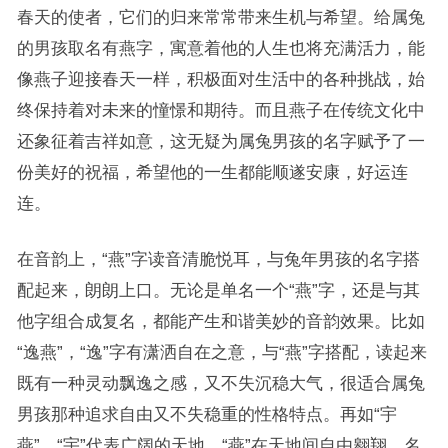
春天的使者，它们的归来常常带来生机与希望。给属兔
的男孩取名有燕字，寓意着他的人生也将充满活力，能
像燕子迎接春天一样，积极面对生活中的各种挑战，始
终保持着对未来的憧憬和期待。而且燕子在传统文化中
还象征着吉祥如意，这无疑为属兔男孩的名字赋予了一
份美好的祝福，希望他的一生都能顺遂安康，好运连
连。
在音韵上，“燕”字读音清脆悦耳，与兔年男孩的名字搭
配起来，朗朗上口。无论是单名一个“燕”字，还是与其
他字组合成复名，都能产生和谐美妙的音韵效果。比如
“逸燕”，“逸”字有潇洒自在之意，与“燕”字搭配，读起来
既有一种灵动飘逸之感，又不失沉稳大气，很适合属兔
男孩那种追求自由又不失稳重的性格特点。再如“宇
燕”，“宇”代表广阔的天地，“燕”在天地间自由翱翔，名