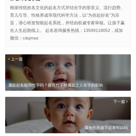
根据传统姓名文化的起名方式并结合字的形音义、流行趋势、
育儿引导、性格养成等现代科学方法，以“为你起好名”为宗
旨，潜心研发智能起名系统，并经由权威专家审核。让孩子赢
在人生起跑线上。 起名咨询服务热线：13599118052，或加
微信：cdqmwz
上一篇
属鼠起名能用竹字吗？探究竹字对属鼠之人名字的影响
下一篇
属兔的用越字起名可以吗