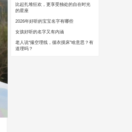
比起扎堆狂欢，更享受独处的自在时光
的星座
2026年好听的宝宝名字有哪些
女孩好听的名字又有内涵
老人说“撮空理线，循衣摸床”啥意思？有
道理吗？