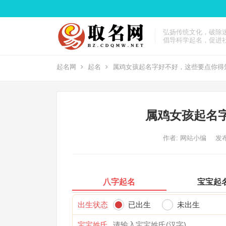
弘扬传统文化，破除
倡导科学起名，促进
起名网
起名
属鸡女孩起名字好不好，这些要点你得
属鸡女孩起名
作者:
网站小编
发布
八字起名
宝宝起
出生状态
已出生
未出生
宝宝姓氏