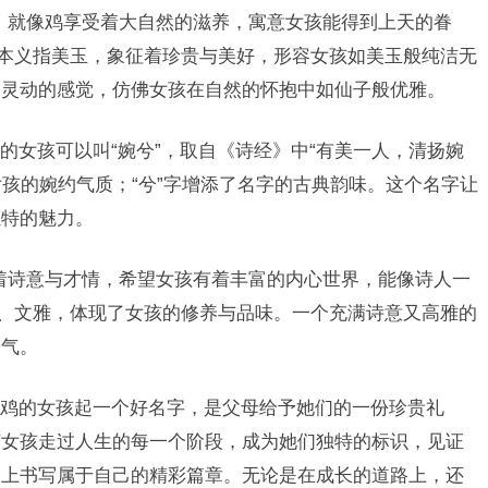
意，就像鸡享受着大自然的滋养，寓意女孩能得到上天的眷
”本义指美玉，象征着珍贵与美好，形容女孩如美玉般纯洁无
、灵动的感觉，仿佛女孩在自然的怀抱中如仙子般优雅。
的女孩可以叫“婉兮”，取自《诗经》中“有美一人，清扬婉
女孩的婉约气质；“兮”字增添了名字的古典韵味。这个名字让
独特的魅力。
表着诗意与才情，希望女孩有着丰富的内心世界，能像诗人一
雅、文雅，体现了女孩的修养与品味。一个充满诗意又高雅的
卷气。
鸡的女孩起一个好名字，是父母给予她们的一份珍贵礼
随女孩走过人生的每一个阶段，成为她们独特的标识，见证
台上书写属于自己的精彩篇章。无论是在成长的道路上，还