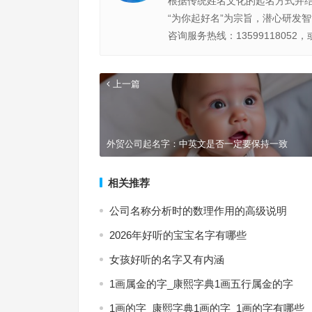
根据传统姓名文化的起名方式并
“为你起好名”为宗旨，潜心研发
咨询服务热线：13599118052，
上一篇
外贸公司起名字：中英文是否一定要保持一致
相关推荐
公司名称分析时的数理作用的高级说明
2026年好听的宝宝名字有哪些
女孩好听的名字又有内涵
1画属金的字_康熙字典1画五行属金的字
1画的字_康熙字典1画的字_1画的字有哪些