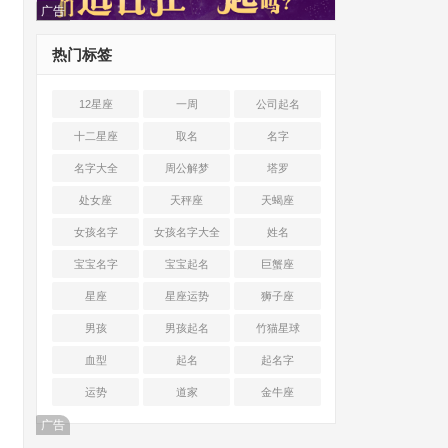
广告
热门标签
12星座
一周
公司起名
十二星座
取名
名字
名字大全
周公解梦
塔罗
处女座
天秤座
天蝎座
女孩名字
女孩名字大全
姓名
宝宝名字
宝宝起名
巨蟹座
星座
星座运势
狮子座
男孩
男孩起名
竹猫星球
血型
起名
起名字
运势
道家
金牛座
广告