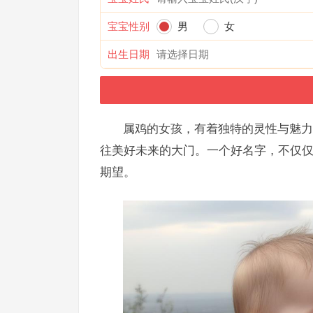
宝宝性别
男
女
出生日期
属鸡的女孩，有着独特的灵性与魅力
往美好未来的大门。一个好名字，不仅
期望。