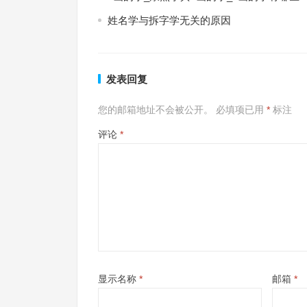
姓名学与拆字学无关的原因
发表回复
您的邮箱地址不会被公开。
必填项已用
*
标注
评论
*
显示名称
*
邮箱
*