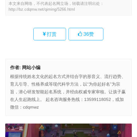
本文来自网络，不代表起名网立场，转载请注明出处：
http://bz.cdqmw.net/qiming/5266.html
打赏
36
赞
作者:
网站小编
根据传统姓名文化的起名方式并结合字的形音义、流行趋势、
育儿引导、性格养成等现代科学方法，以“为你起好名”为宗
旨，潜心研发智能起名系统，并经由权威专家审核。让孩子赢
在人生起跑线上。 起名咨询服务热线：13599118052，或加
微信：cdqmwz
上一篇