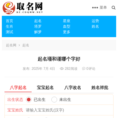
菜单
首页
起名
星座
运势
生肖
塔罗
血型
姓名
测试
解梦
更多
起名网
起名
起名瑾和谨哪个字好
发布: 2025年 7月 4日
282
阅读
0
评论
八字起名
宝宝起名
八字改名
姓名祥批
出生状态
已出生
未出生
宝宝姓氏