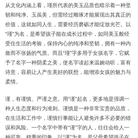
从文化内涵上看，瑾所代表的美玉品质也暗示着一种坚
韧和纯净。玉虽美，但需经过雕琢才能展现出其真正的
价值，这就如同人生，需要经历磨砺才能绽放光芒。以
“瑾”为名，是希望孩子能在成长过程中，如同美玉般经
受住生活的考验，保持内心的纯净和坚韧，拥有一种内
敛而不张扬的气质。而且“瑾”字多用于女孩名字，它赋
予了名字一种阴柔之美，使名字读起来温婉动听，富有
诗意，容易让人产生美好的联想，能增添女孩的魅力与
柔情。
谨，有谨慎、严谨之意。用“谨”起名，更多地是强调一
种人生态度和行为准则。谨慎是一种非常宝贵的品质，
在生活和工作中，谨慎行事能让人避免许多不必要的错
误和风险。一个名字中带有“谨”字的人，往往会给人一
种可靠、稳重的印象。以“谨”为名，是父母希望孩子在