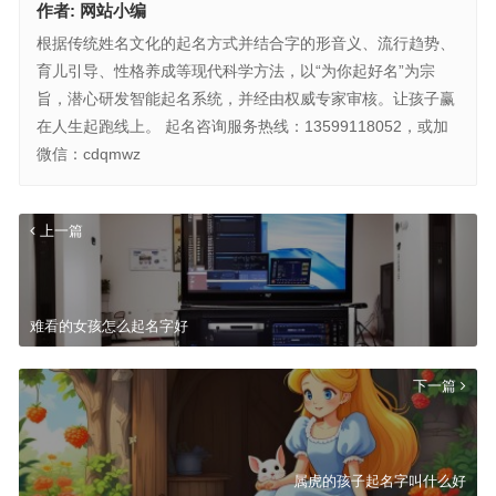
作者:
网站小编
根据传统姓名文化的起名方式并结合字的形音义、流行趋势、
育儿引导、性格养成等现代科学方法，以“为你起好名”为宗
旨，潜心研发智能起名系统，并经由权威专家审核。让孩子赢
在人生起跑线上。 起名咨询服务热线：13599118052，或加
微信：cdqmwz
上一篇
难看的女孩怎么起名字好
下一篇
属虎的孩子起名字叫什么好