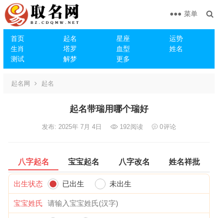
菜单
首页
起名
星座
运势
生肖
塔罗
血型
姓名
测试
解梦
更多
起名网
起名
起名带瑞用哪个瑞好
发布: 2025年 7月 4日
192
阅读
0
评论
八字起名
宝宝起名
八字改名
姓名祥批
出生状态
已出生
未出生
宝宝姓氏