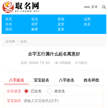
菜单
首页
起名
星座
运势
生肖
塔罗
血型
姓名
测试
解梦
更多
起名网
起名
企字五行属什么起名寓意好
发布: 2025年 7月 4日
195
阅读
0
评论
八字起名
宝宝起名
八字改名
姓名祥批
出生状态
已出生
未出生
宝宝姓氏