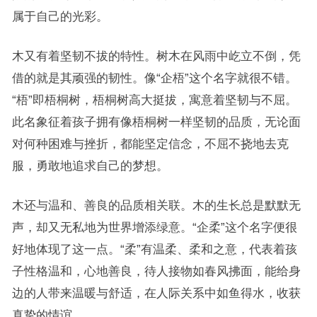
属于自己的光彩。
木又有着坚韧不拔的特性。树木在风雨中屹立不倒，凭
借的就是其顽强的韧性。像“企梧”这个名字就很不错。
“梧”即梧桐树，梧桐树高大挺拔，寓意着坚韧与不屈。
此名象征着孩子拥有像梧桐树一样坚韧的品质，无论面
对何种困难与挫折，都能坚定信念，不屈不挠地去克
服，勇敢地追求自己的梦想。
木还与温和、善良的品质相关联。木的生长总是默默无
声，却又无私地为世界增添绿意。“企柔”这个名字便很
好地体现了这一点。“柔”有温柔、柔和之意，代表着孩
子性格温和，心地善良，待人接物如春风拂面，能给身
边的人带来温暖与舒适，在人际关系中如鱼得水，收获
真挚的情谊。