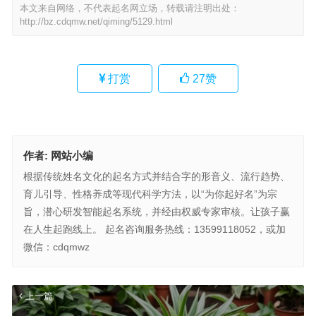
本文来自网络，不代表起名网立场，转载请注明出处：
http://bz.cdqmw.net/qiming/5129.html
打赏
27
赞
作者:
网站小编
根据传统姓名文化的起名方式并结合字的形音义、流行趋势、
育儿引导、性格养成等现代科学方法，以“为你起好名”为宗
旨，潜心研发智能起名系统，并经由权威专家审核。让孩子赢
在人生起跑线上。 起名咨询服务热线：13599118052，或加
微信：cdqmwz
上一篇