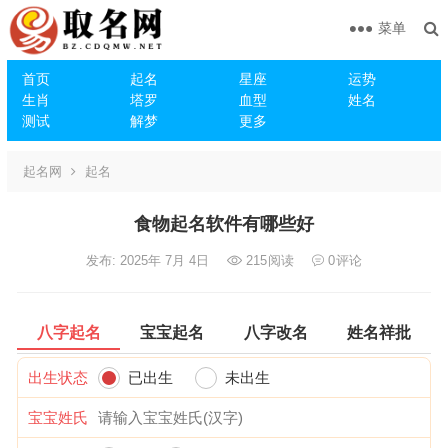
菜单
首页
起名
星座
运势
生肖
塔罗
血型
姓名
测试
解梦
更多
起名网
起名
食物起名软件有哪些好
发布: 2025年 7月 4日
215
阅读
0
评论
八字起名
宝宝起名
八字改名
姓名祥批
出生状态
已出生
未出生
宝宝姓氏