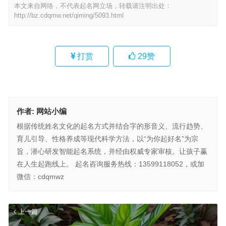
本文来自网络，不代表起名网立场，转载请注明出处：
http://bz.cdqmw.net/qiming/5093.html
打赏
29
赞
作者:
网站小编
根据传统姓名文化的起名方式并结合字的形音义、流行趋势、
育儿引导、性格养成等现代科学方法，以“为你起好名”为宗
旨，潜心研发智能起名系统，并经由权威专家审核。让孩子赢
在人生起跑线上。 起名咨询服务热线：13599118052，或加
微信：cdqmwz
上一篇