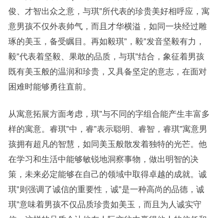
俊、才智出众之意，与琪”所代表的珍贵美好相呼应，寓
意男孩不仅外表帅气，而且才华横溢，如同一块经过雕
琢的美玉，备受瞩目。再如毅琪”，毅”发音坚毅有力，
毅”代表着坚毅、果敢的品质，与琪”结合，象征着男孩
既有美玉般的温润和珍贵，又具备坚定的意志，在面对
困难时能够勇往直前。
从寓意拓展方面考虑，琪”与不同的字组合能产生丰富多
样的寓意。睿琪”中，睿”表示聪明、睿智，睿琪”寓意男
孩拥有超凡的智慧，如同美玉般散发着独特的光芒。他
在学习和生活中能够敏锐地洞察事物，做出明智的决
策，未来必定能够在自己的领域中取得卓越的成就。诚
琪”则强调了诚信的重要性，诚”是一种高尚的品德，诚
琪”意味着男孩不仅品质珍贵如美玉，而且为人诚实守