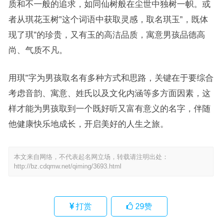
质和不一般的追求，如同仙树般在尘世中独树一帜。或
者从琪花玉树”这个词语中获取灵感，取名琪玉”，既体
现了琪”的珍贵，又有玉的高洁品质，寓意男孩品德高
尚、气质不凡。
用琪”字为男孩取名有多种方式和思路，关键在于要综合
考虑音韵、寓意、姓氏以及文化内涵等多方面因素，这
样才能为男孩取到一个既好听又富有意义的名字，伴随
他健康快乐地成长，开启美好的人生之旅。
本文来自网络，不代表起名网立场，转载请注明出处：
http://bz.cdqmw.net/qiming/3693.html
打赏
29
赞