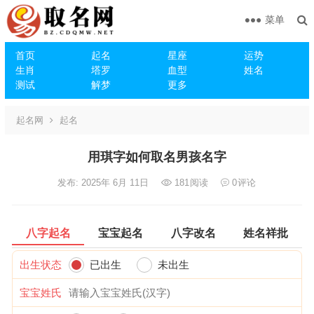
菜单
首页
起名
星座
运势
生肖
塔罗
血型
姓名
测试
解梦
更多
起名网
起名
用琪字如何取名男孩名字
发布: 2025年 6月 11日
181
阅读
0
评论
八字起名
宝宝起名
八字改名
姓名祥批
出生状态
已出生
未出生
宝宝姓氏