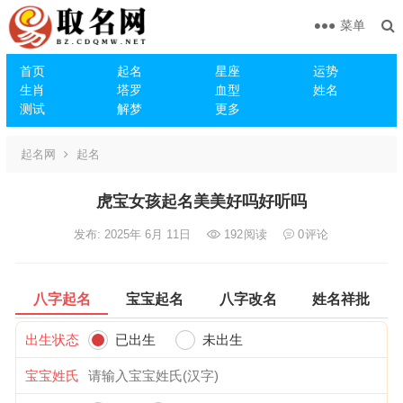
菜单
首页
起名
星座
运势
生肖
塔罗
血型
姓名
测试
解梦
更多
起名网
起名
虎宝女孩起名美美好吗好听吗
发布: 2025年 6月 11日
192
阅读
0
评论
八字起名
宝宝起名
八字改名
姓名祥批
出生状态
已出生
未出生
宝宝姓氏