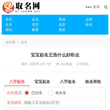
菜单
首页
起名
星座
运势
生肖
塔罗
血型
姓名
测试
解梦
更多
起名网
起名
宝宝起名王浩什么好听点
发布: 2025年 6月 7日
212
阅读
0
评论
八字起名
宝宝起名
八字改名
姓名祥批
出生状态
已出生
未出生
宝宝姓氏