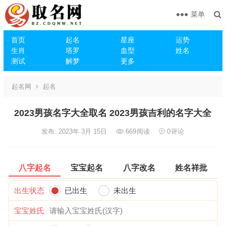
菜单
首页
起名
星座
运势
生肖
塔罗
血型
姓名
测试
解梦
更多
起名网
起名
2023男孩名字大全取名 2023男孩吉利的名字大全
发布: 2023年 3月 15日
669
阅读
0
评论
八字起名
宝宝起名
八字改名
姓名祥批
出生状态
已出生
未出生
宝宝姓氏