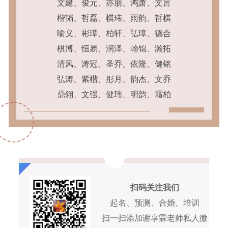
文建、俊元、亦朋、鸿萧、文言
楷韬、哲磊、棋玮、雨韵、哲棋
喻义、彬璋、柏轩、弘璋、德合
棋博、恒易、润泽、翰锦、瀚拓
清风、涛冠、圣乔、依隆、健铭
弘涛、紫楷、彤月、韵杰、文乔
鼎翎、文强、健玮、明韵、霜柏
扫码关注我们
起名、预测、合婚、培训
扫一扫添加谢享霖老师私人微