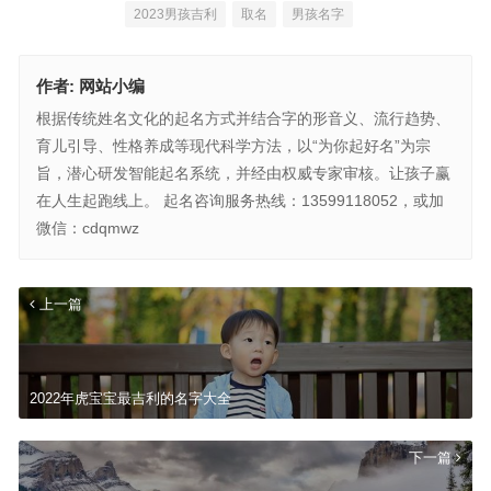
2023男孩吉利
取名
男孩名字
作者:
网站小编
根据传统姓名文化的起名方式并结合字的形音义、流行趋势、
育儿引导、性格养成等现代科学方法，以“为你起好名”为宗
旨，潜心研发智能起名系统，并经由权威专家审核。让孩子赢
在人生起跑线上。 起名咨询服务热线：13599118052，或加
微信：cdqmwz
上一篇
2022年虎宝宝最吉利的名字大全
下一篇