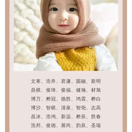
文寒、浩舟、君谦、圆融、新明
昌棋、俊琦、俊福、健瀚、材旭
博万、桦冠、德胜、鸿震、桦白
博沙、智棋、清泉、智尧、志高
昌冰、浩鸿、新远、桦辰、胜春
浩邦、俊德、展尚、韵辰、圣瑞