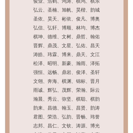
俊业、浩鹤、鸿涛、棋鸿、棋乐
弘云、圣楠、旭帆、昊楷、韵城
圣依、昊天、彬依、俊凡、博奥
弘信、弘轩、博顺、林均、博杰
棋坤、德维、文树、鼎哲、翰佑
晋辉、鼎茂、文星、弘佑、昌天
涛皓、玮霖、博来、鼎天、文江
松泽、昭明、新豪、瀚雨、泽拓
强恒、远畅、鼎岩、俊泽、圣轩
文翎、奔海、棋渊、锦标、晋月
雨诚、辉弘、茂辉、荣瀚、际云
瀚晨、秀云、弥坚、棋聪、棋韵
韵来、昌德、翰玉、昌贤、韵涛
君图、荣浩、弘韵、晋畅、玮誉
志邦、昌仁、文钦、涛源、博光