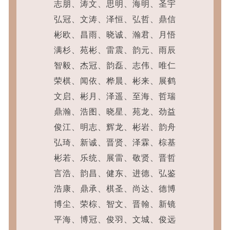
志朋、涛文、思明、海明、圣宇
弘冠、文涛、泽恒、弘哲、鼎信
彬欧、昌雨、晓诚、瀚君、月悟
满杉、苑彬、雷震、韵元、雨辰
智毅、杰冠、韵磊、志伟、唯仁
荣棋、闻依、桦晨、彬来、展鹤
文启、彬月、泽遥、至海、哲瑞
鼎瀚、浩图、晓星、苑龙、劲益
俊江、明志、辉龙、彬岩、韵舟
弘琦、新诚、晋贤、泽霖、棕基
彬若、乐统、展雷、敬贤、晋哲
言浩、韵昌、健东、进德、弘鉴
浩康、鼎承、棋圣、尚达、德博
博尘、荣棕、智文、晋翰、新镜
平海、博冠、俊羽、文城、俊远