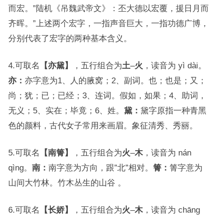
而宏。”陆机《吊魏武帝文》：丕大德以宏覆，援日月而
齐晖。”上述两个宏字，一指声音巨大，一指功德广博，
分别代表了宏字的两种基本含义。
4.可取名
【亦黛】
，五行组合为
土
–
火
，读音为 yì dài。
亦：
亦字意为1、人的腋窝；2、副词。也；也是；又；
尚；犹；已；已经；3、连词。假如，如果；4、助词，
无义；5、实在；毕竟；6、姓。
黛：
黛字原指一种青黑
色的颜料，古代女子常用来画眉。象征清秀、秀丽。
5.可取名
【南箐】
，五行组合为
火
–
木
，读音为 nán
qìng。
南：
南字意为方向，跟”北”相对。
箐：
箐字意为
山间大竹林。竹木丛生的山谷 。
6.可取名
【长娇】
，五行组合为
火
–
木
，读音为 chāng