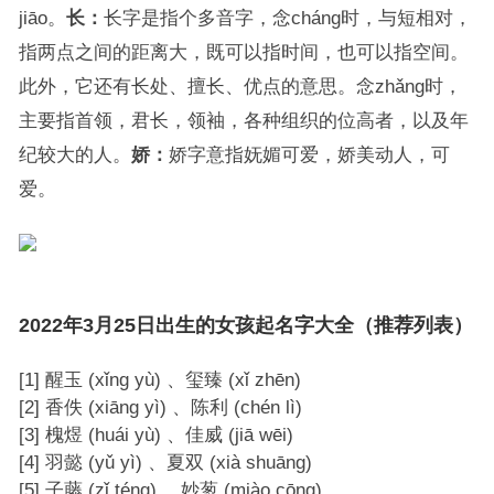
jiāo。
长：
长字是指个多音字，念cháng时，与短相对，
指两点之间的距离大，既可以指时间，也可以指空间。
此外，它还有长处、擅长、优点的意思。念zhǎng时，
主要指首领，君长，领袖，各种组织的位高者，以及年
纪较大的人。
娇：
娇字意指妩媚可爱，娇美动人，可
爱。
2022年3月25日出生的女孩起名字大全（推荐列表）
[1] 醒玉 (xǐng yù) 、玺臻 (xǐ zhēn)
[2] 香佚 (xiāng yì) 、陈利 (chén lì)
[3] 槐煜 (huái yù) 、佳威 (jiā wēi)
[4] 羽懿 (yǔ yì) 、夏双 (xià shuāng)
[5] 子藤 (zǐ téng) 、妙葱 (miào cōng)