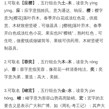
1.可取名
【应樱】
，五行组合为
土
–
木
，读音为 yīng
yīng。
应：
应字意指姓氏。意为通达、响应。
樱：
樱字
意为[樱花]落叶乔木。春季开白花或淡红色花，供观
赏。木材致密坚硬，可做器具；[樱桃]落叶乔木。春季
开白色或淡红色小花。果实也叫”樱桃”，熟时红色，可
生吃，做蜜饯或做罐筒等。果核可供药用。木材坚硬可
制器具。
2.可取名
【蓉奕】
，五行组合为
木
–
木
，读音为 róng
yì。
蓉：
蓉字意指芙蓉，像荷花一样清香纯洁。
奕：
奕
字意为累，重迭；高大，美丽。
3.可取名
【峻宏】
，五行组合为
金
–
水
，读音为 jùn
hóng。
峻：
峻字意为形容山势高而陡峭。
宏：
宏字的主
要含义是表示广大和广博。如《周礼·考工记》：其声大