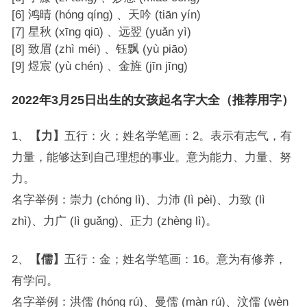
[6] 鸿晴 (hóng qíng) 、天吟 (tiān yín)
[7] 星秋 (xīng qiū) 、远翌 (yuǎn yì)
[8] 致眉 (zhì méi) 、钰飘 (yù piāo)
[9] 煜宸 (yù chén) 、金旌 (jīn jīng)
2022年3月25日出生的女孩起名字大全（推荐用字）
1、
【力】
五行：火；姓名学笔画：2。表示有志气，有
力量，能够达到自己理想的事业。意为能力、力量、努
力。
名字举例：崇力 (chóng lì)、力沛 (lì pèi)、力致 (lì
zhì)、力广 (lì guǎng)、正力 (zhèng lì)。
2、
【儒】
五行：金；姓名学笔画：16。意为有修养，
有学问。
名字举例：洪儒 (hóng rú)、曼儒 (màn rú)、汶儒 (wèn