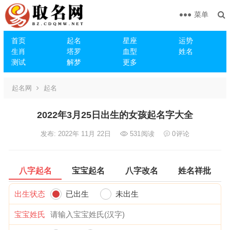
菜单
首页
起名
星座
运势
生肖
塔罗
血型
姓名
测试
解梦
更多
起名网
起名
2022年3月25日出生的女孩起名字大全
发布: 2022年 11月 22日
531
阅读
0
评论
八字起名
宝宝起名
八字改名
姓名祥批
出生状态
已出生
未出生
宝宝姓氏