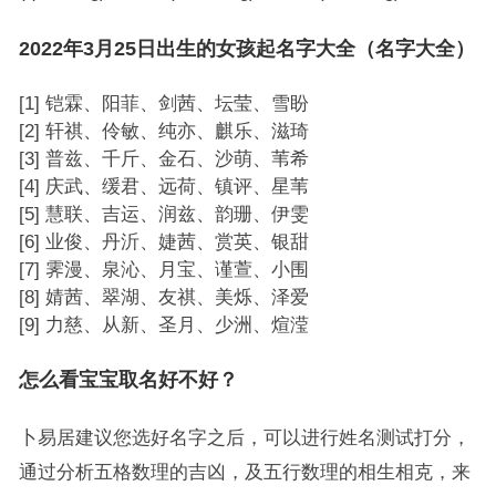
2022年3月25日出生的女孩起名字大全（名字大全）
[1] 铠霖、阳菲、剑茜、坛莹、雪盼
[2] 轩祺、伶敏、纯亦、麒乐、滋琦
[3] 普兹、千斤、金石、沙萌、苇希
[4] 庆武、缓君、远荷、镇评、星苇
[5] 慧联、吉运、润兹、韵珊、伊雯
[6] 业俊、丹沂、婕茜、赏英、银甜
[7] 霁漫、泉沁、月宝、谨萱、小围
[8] 婧茜、翠湖、友祺、美烁、泽爱
[9] 力慈、从新、圣月、少洲、煊滢
怎么看宝宝取名好不好？
卜易居建议您选好名字之后，可以进行姓名测试打分，
通过分析五格数理的吉凶，及五行数理的相生相克，来