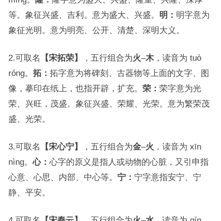
等。象征兴盛、吉利。意为盛大、兴盛。
明：
明字意为
象征光明。意为明亮、公开、清楚、深明大义。
2.可取名
【宋拓荣】
，五行组合为
火
–
木
，读音为 tuò
róng。
拓：
拓字意为将碑刻、古器物等上面的文字、图
像，摹印在纸上，也指开辟，扩充。
荣：
荣字意为光
荣、兴旺，茂盛。象征兴盛、荣耀、光荣。意为繁荣茂
盛、光荣。
3.可取名
【宋心宁】
，五行组合为
金
–
火
，读音为 xīn
nìng。
心：
心字的原义是指人或动物的心脏，又引申指
心意、心思、内部、中心等。
宁：
宁字意指安宁、宁
静、平安。
4.可取名
【宋秦云】
，五行组合为
火
–
水
，读音为 qín