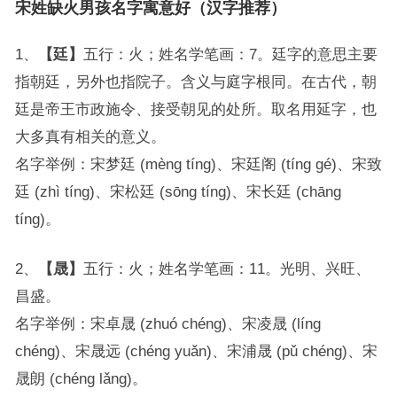
宋姓缺火男孩名字寓意好（汉字推荐）
1、
【廷】
五行：火；姓名学笔画：7。廷字的意思主要
指朝廷，另外也指院子。含义与庭字根同。在古代，朝
廷是帝王市政施令、接受朝见的处所。取名用延字，也
大多真有相关的意义。
名字举例：宋梦廷 (mèng tíng)、宋廷阁 (tíng gé)、宋致
廷 (zhì tíng)、宋松廷 (sōng tíng)、宋长廷 (chāng
tíng)。
2、
【晟】
五行：火；姓名学笔画：11。光明、兴旺、
昌盛。
名字举例：宋卓晟 (zhuó chéng)、宋凌晟 (líng
chéng)、宋晟远 (chéng yuǎn)、宋浦晟 (pǔ chéng)、宋
晟朗 (chéng lǎng)。