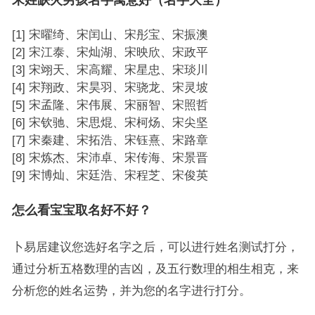
宋姓缺火男孩名字寓意好（名字大全）
[1] 宋曜绮、宋闰山、宋彤宝、宋振澳
[2] 宋江泰、宋灿湖、宋映欣、宋政平
[3] 宋翊天、宋高耀、宋星忠、宋琰川
[4] 宋翔政、宋昊羽、宋骁龙、宋灵坡
[5] 宋孟隆、宋伟展、宋丽智、宋照哲
[6] 宋钦驰、宋思焜、宋柯炀、宋尖坚
[7] 宋秦建、宋拓浩、宋钰熹、宋路章
[8] 宋炼杰、宋沛卓、宋传海、宋景晋
[9] 宋博灿、宋廷浩、宋程芝、宋俊英
怎么看宝宝取名好不好？
卜易居建议您选好名字之后，可以进行姓名测试打分，
通过分析五格数理的吉凶，及五行数理的相生相克，来
分析您的姓名运势，并为您的名字进行打分。