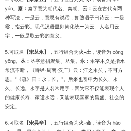
yún。
秦：
秦字意为朝代名。秦朝。
云：
云在古代有两
种写法，一是云，意思有说话，如熟语子曰诗云；一是
霎，指云彩。现代汉语里则简化统一为云。人名用云
字，一般是取云彩的意义。
5.可取名
【宋丛永】
，五行组合为
火
–
土
，读音为 cóng
yǒng。
丛：
丛字意指聚集、丛集。
永：
永字本义是指水
常流不断，《诗经·周南·汉广》云：江之永矣，不可方
思。”《疏》曰：永，长。”。后来也引申为长久、永
久、长远。永字是人名常用字，因为它不仅能表现个人
的健康长寿、家运永远，又能表现国家的昌盛、社会的
安定。
6.可取名
【宋昊辛】
，五行组合为
火
–
金
，读音为 hào