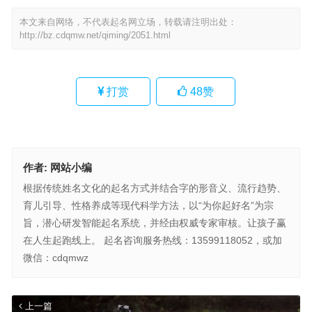
本文来自网络，不代表起名网立场，转载请注明出处：
http://bz.cdqmw.net/qiming/2051.html
打赏
48
赞
作者:
网站小编
根据传统姓名文化的起名方式并结合字的形音义、流行趋势、
育儿引导、性格养成等现代科学方法，以“为你起好名”为宗
旨，潜心研发智能起名系统，并经由权威专家审核。让孩子赢
在人生起跑线上。 起名咨询服务热线：13599118052，或加
微信：cdqmwz
上一篇