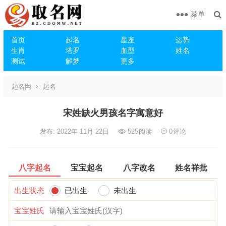
菜单
首页
起名
星座
运势
生肖
塔罗
血型
姓名
测试
解梦
更多
起名网
起名
宋姓缺火男孩名字寓意好
发布: 2022年 11月 22日
525
阅读
0
评论
八字起名
宝宝起名
八字改名
姓名祥批
出生状态
已出生
未出生
宝宝姓氏