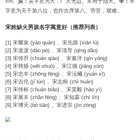
xīn。
昊：
昊字意为大，广大无边。常用于指天。
辛：
辛
字意为天干第八位，也作次序第八。劳苦，艰难。
宋姓缺火男孩名字寓意好（推荐列表）
[1] 宋耀泉 (yào quán) 、宋先路 (xiān lù)
[2] 宋道泼 (dào pō) 、宋清导 (qīng dǎo)
[3] 宋传乔 (chuán qiáo) 、宋秦洋 (qín yáng)
[4] 宋炜烁 (wěi shuò) 、宋江循 (jiāng xún)
[5] 宋忠丰 (zhōng fēng) 、宋沅曦 (yuán xī)
[6] 宋吉伦 (jí lún) 、宋志桓 (zhì huán)
[7] 宋传标 (chuán biāo) 、宋昊毅 (hào yì)
[8] 宋展丰 (zhǎn fēng) 、宋知霖 (zhì lín)
[9] 宋博天 (bó tiān) 、宋进宗 (jìn zōng)