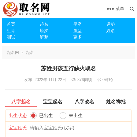
菜单
首页
起名
星座
运势
生肖
塔罗
血型
姓名
测试
解梦
更多
起名网
起名
苏姓男孩五行缺火取名
发布: 2022年 11月 22日
376
阅读
0
评论
八字起名
宝宝起名
八字改名
姓名祥批
出生状态
已出生
未出生
宝宝姓氏