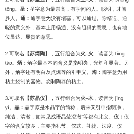
tōng。
圣：
圣字意为最崇高，有学问的人。聪明，才智
胜人。
通：
通字意为没有堵塞，可以通过。除精通、通
晓的意义外，基本上用畅通、没有阻碍的意思，也有地
位显达、显贵的意思。
2.可取名
【苏炳陶】
，五行组合为
火
–
火
，读音为 bǐng
táo。
炳：
炳字最基本的含义是指明亮，光辉和显著。另
外，炳字还有明白及点燃等的引申义。
陶：
陶字意为用
粘土烧制的器物。烧制陶器的粘土。
3.可取名
【苏晶仪】
，五行组合为
火
–
木
，读音为 jīng
yí。
晶：
晶字原是水晶字的简称，后来又引申指明净，
纯洁，清澈，如常见成语晶莹澄澈”等都有此义。
仪：
仪
字的含义较多，主要指礼节、仪式、礼物、法度、仪