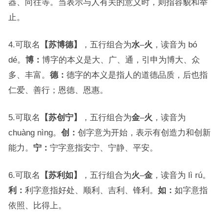
器、向往等。当表示与人有关的意义时，则指容貌和举
止。
4.可取名
【苏博德】
，五行组合为
水
–
火
，读音为 bó
dé。
博：
博字的本义是大、广、通，引申为博大、众
多、丰富。
德：
德字的本义是指人的道德品质，后也指
仁爱、善行；恩德、恩惠。
5.可取名
【苏创宁】
，五行组合为
金
–
火
，读音为
chuàng nìng。
创：
创字意为开始，表示有创造力和创新
能力。
宁：
宁字意指安宁、宁静、平安。
6.可取名
【苏利如】
，五行组合为
火
–
金
，读音为 lì rú。
利：
利字意指好处、顺利、吉利、锋利。
如：
如字意指
依照、比得上。