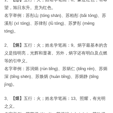
望，旭日东升。意为红色。
名字举例：苏彤山 (tóng shān)、苏柏彤 (bǎi tóng)、苏
溪彤 (xī tóng)、苏律彤 (lǜ tóng)、苏梦彤 (mèng
tóng)。
2、
【炳】
五行：火；姓名学笔画：9。炳字最基本的含
义是指明亮，光辉和显著。另外，炳字还有明白及点燃
等的引申义。
名字举例：苏润炳 (rùn bǐng)、苏炳仁 (bǐng rén)、苏炳
深 (bǐng shēn)、苏焕炳 (huàn bǐng)、苏炳静 (bǐng
jìng)。
3、
【煜】
五行：火；姓名学笔画：13。照耀，有光明
之义。