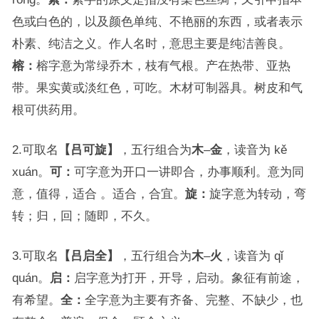
色或白色的，以及颜色单纯、不艳丽的东西，或者表示
朴素、纯洁之义。作人名时，意思主要是纯洁善良。
榕：
榕字意为常绿乔木，枝有气根。产在热带、亚热
带。果实黄或淡红色，可吃。木材可制器具。树皮和气
根可供药用。
2.可取名
【吕可旋】
，五行组合为
木
–
金
，读音为 kě
xuán。
可：
可字意为开口一讲即合，办事顺利。意为同
意，值得，适合 。适合，合宜。
旋：
旋字意为转动，弯
转；归，回；随即，不久。
3.可取名
【吕启全】
，五行组合为
木
–
火
，读音为 qǐ
quán。
启：
启字意为打开，开导，启动。象征有前途，
有希望。
全：
全字意为主要有齐备、完整、不缺少，也