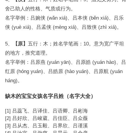
舍己助人的性格、气质或行为。
名字举例：吕婉侠 (wǎn xiá)、吕本侠 (běn xiá)、吕乐
侠 (yuè xiá)、吕孟侠 (mèng xiá)、吕致侠 (zhì xiá)。
5、
【原】
五行：木；姓名学笔画：10。意为宽广平坦
的地方，推究道理。
名字举例：吕原燕 (yuán yān)、吕原皓 (yuán hào)、吕
红原 (hóng yuán)、吕皓原 (hào yuán)、吕原航 (yuán
háng)。
缺木的宝宝女孩名字吕姓（名字大全）
[1] 吕蕊飞、吕译佳、吕语卿、吕彬海
[2] 吕好欣、吕峻葳、吕佳臣、吕众薇
[3] 吕从杰、吕玉毅、吕界欣、吕谨溪