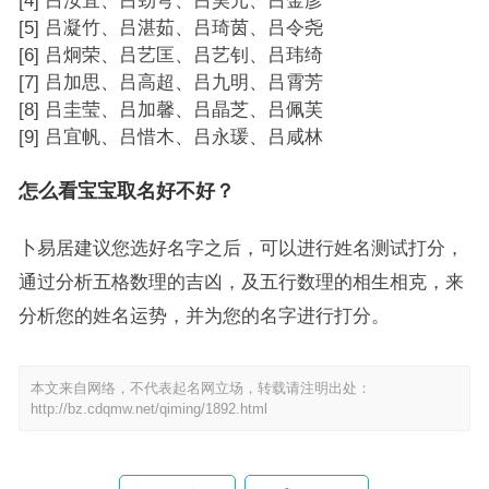
[4] 吕汝宜、吕劲穹、吕昊元、吕金彦
[5] 吕凝竹、吕湛茹、吕琦茵、吕令尧
[6] 吕炯荣、吕艺匡、吕艺钊、吕玮绮
[7] 吕加思、吕高超、吕九明、吕霄芳
[8] 吕圭莹、吕加馨、吕晶芝、吕佩芙
[9] 吕宜帆、吕惜木、吕永瑗、吕咸林
怎么看宝宝取名好不好？
卜易居建议您选好名字之后，可以进行姓名测试打分，
通过分析五格数理的吉凶，及五行数理的相生相克，来
分析您的姓名运势，并为您的名字进行打分。
本文来自网络，不代表起名网立场，转载请注明出处：
http://bz.cdqmw.net/qiming/1892.html