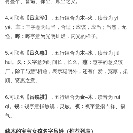
有整个、普遍、保全、顾全之义。
4.可取名
【吕宜晔】
，五行组合为
木
–
火
，读音为 yí
yè。
宜：
宜字意为适当，合适；应该，应当；当然，无
怪。
晔：
晔字意为光明灿烂，闪光的样子。
5.可取名
【吕久惠】
，五行组合为
木
–
水
，读音为 jiǔ
huì。
久：
久字意为时间长，长久。
惠：
惠字的意义较
厂，除了与慧”相通，表示聪明外，还有仁爱，宽厚，柔
顺、贤惠之意。
6.可取名
【吕锐祺】
，五行组合为
金
–
木
，读音为 ruì
qí。
锐：
锐字意指敏锐，灵敏。
祺：
祺字意指吉祥、福
气。
缺木的宝宝女孩名字吕姓（推荐列表）