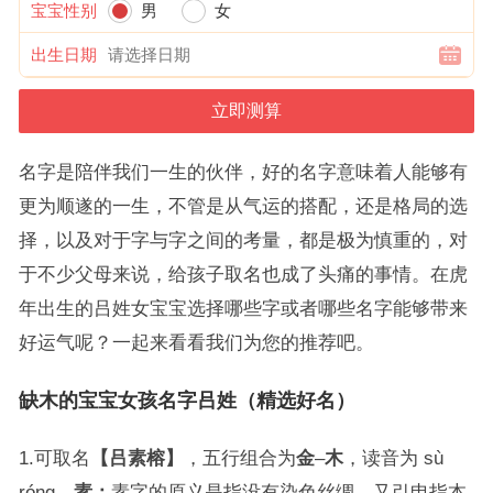
宝宝性别
男
女
出生日期
名字是陪伴我们一生的伙伴，好的名字意味着人能够有
更为顺遂的一生，不管是从气运的搭配，还是格局的选
择，以及对于字与字之间的考量，都是极为慎重的，对
于不少父母来说，给孩子取名也成了头痛的事情。在虎
年出生的吕姓女宝宝选择哪些字或者哪些名字能够带来
好运气呢？一起来看看我们为您的推荐吧。
缺木的宝宝女孩名字吕姓（精选好名）
1.可取名
【吕素榕】
，五行组合为
金
–
木
，读音为 sù
róng。
素：
素字的原义是指没有染色丝绸，又引申指本