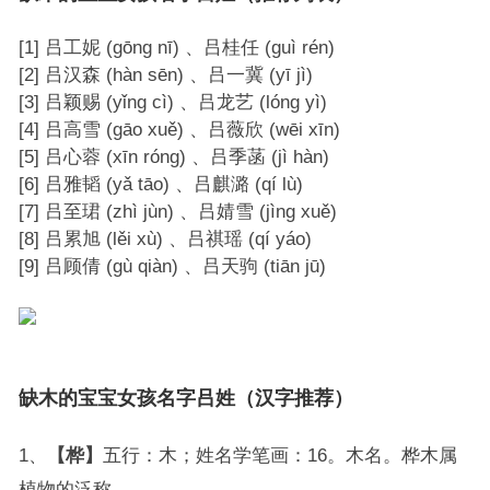
[1] 吕工妮 (gōng nī) 、吕桂任 (guì rén)
[2] 吕汉森 (hàn sēn) 、吕一冀 (yī jì)
[3] 吕颖赐 (yǐng cì) 、吕龙艺 (lóng yì)
[4] 吕高雪 (gāo xuě) 、吕薇欣 (wēi xīn)
[5] 吕心蓉 (xīn róng) 、吕季菡 (jì hàn)
[6] 吕雅韬 (yǎ tāo) 、吕麒潞 (qí lù)
[7] 吕至珺 (zhì jùn) 、吕婧雪 (jìng xuě)
[8] 吕累旭 (lěi xù) 、吕祺瑶 (qí yáo)
[9] 吕顾倩 (gù qiàn) 、吕天驹 (tiān jū)
缺木的宝宝女孩名字吕姓（汉字推荐）
1、
【桦】
五行：木；姓名学笔画：16。木名。桦木属
植物的泛称。