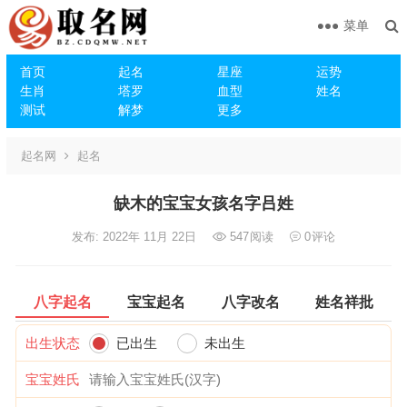
菜单
首页
起名
星座
运势
生肖
塔罗
血型
姓名
测试
解梦
更多
起名网
起名
缺木的宝宝女孩名字吕姓
发布: 2022年 11月 22日
547
阅读
0
评论
八字起名
宝宝起名
八字改名
姓名祥批
出生状态
已出生
未出生
宝宝姓氏