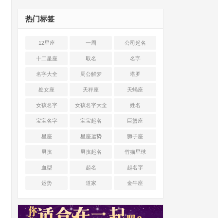
热门标签
12星座
一周
公司起名
十二星座
取名
名字
名字大全
周公解梦
塔罗
处女座
天秤座
天蝎座
女孩名字
女孩名字大全
姓名
宝宝名字
宝宝起名
巨蟹座
星座
星座运势
狮子座
男孩
男孩起名
竹猫星球
血型
起名
起名字
运势
道家
金牛座