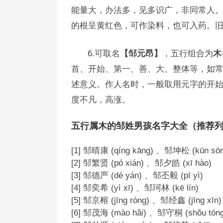
能量大，办法多，见多识广，非同常人
的根呈黄红色，可作染料，也可入药。
6.可取名
【邹元昂】
，五行组合为
木
首、开始、第一、善、大、整体等，如
述意义。作人名时，一般取用元字的开
度不凡，高涨。
五行属木的邹姓男孩名字大全（推荐
[1] 邹晴康 (qíng kāng) 、邹坤松 (kūn sōn
[2] 邹繁贤 (pó xián) 、邹夕皓 (xī hào)
[3] 邹德严 (dé yán) 、邹丕毅 (pī yì)
[4] 邹奕希 (yì xī) 、邹珂林 (kē lín)
[5] 邹京榕 (jīng róng) 、邹经鑫 (jīng xīn)
[6] 邹茂海 (mào hǎi) 、邹守桐 (shǒu tóng