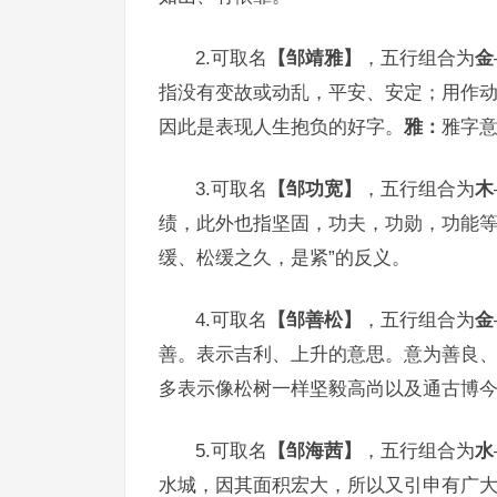
2.可取名
【邹靖雅】
，五行组合为
金
指没有变故或动乱，平安、安定；用作
因此是表现人生抱负的好字。
雅：
雅字
3.可取名
【邹功宽】
，五行组合为
木
绩，此外也指坚固，功夫，功勋，功能
缓、松缓之久，是紧”的反义。
4.可取名
【邹善松】
，五行组合为
金
善。表示吉利、上升的意思。意为善良
多表示像松树一样坚毅高尚以及通古博
5.可取名
【邹海茜】
，五行组合为
水
水城，因其面积宏大，所以又引申有广