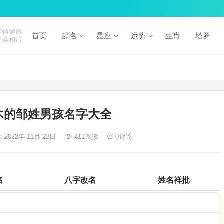
迷信宿命
首页
起名
星座
运势
生肖
塔罗
社会和谐
木的邹姓男孩名字大全
 2022年 11月 22日
411
阅读
0
评论
名
八字改名
姓名祥批