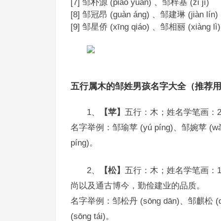
[7] 邹朴源 (piáo yuán) 、邹梓基 (zǐ jī)
[8] 邹冠昂 (guàn áng) 、邹建琳 (jiàn lín)
[9] 邹星侨 (xīng qiáo) 、邹相丽 (xiàng lì)
五行属木的邹姓男孩名字大全（推荐
1、
【苹】
五行：木；姓名学笔画：
名字举例：邹瑜苹 (yú píng)、邹婉苹 (wǎn p
píng)。
2、
【松】
五行：木；姓名学笔画：
尚以及通古博今，勤俭建业的品质。
名字举例：邹松丹 (sōng dān)、邹麒松 (qí 
(sōng tái)。