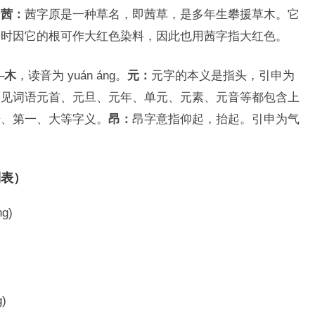
。
茜：
茜字原是一种草名，即茜草，是多年生攀援草木。它
旧时因它的根可作大红色染料，因此也用茜字指大红色。
–
木
，读音为 yuán áng。
元：
元字的本义是指头，引申为
常见词语元首、元旦、元年、单元、元素、元音等都包含上
始、第一、大等字义。
昂：
昂字意指仰起，抬起。引申为气
列表）
g)
)