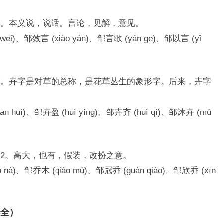
7。本义说，说话。言论，见解，意见。
ēi)、邹效言 (xiào yán)、邹言歌 (yán gē)、邹以言 (yǐ
5。卉字是对草的总称，是花草丛生的象形字。后来，卉字
 huì)、邹卉盈 (huì yíng)、邹卉齐 (huì qí)、邹沐卉 (mù
12。高大，也有，假装，改扮之意。
nà)、邹乔木 (qiáo mù)、邹冠乔 (guàn qiáo)、邹欣乔 (xīn
大全）