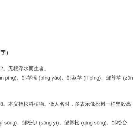
用字）
22。无根浮水而生者。
íng)、邹苹瑶 (píng yáo)、邹荔苹 (lì píng)、邹尊苹 (zūn
18。本义指松科植物。做人名时，多表示像松树一样坚毅高
sōng)、邹松伊 (sōng yī)、邹卿松 (qīng sōng)、邹松台