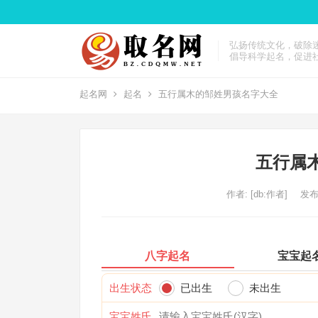
弘扬传统文化，破除
倡导科学起名，促进
起名网
起名
五行属木的邹姓男孩名字大全
五行属
作者:
[db:作者]
发布:
八字起名
宝宝起
出生状态
已出生
未出生
宝宝姓氏