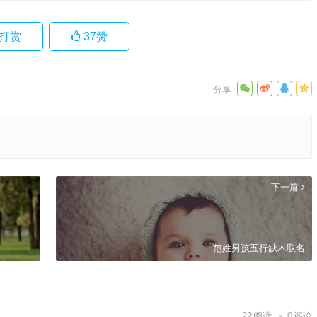
打赏
37
赞
下一篇
范姓男孩五行缺木取名
22
阅读
0
评论