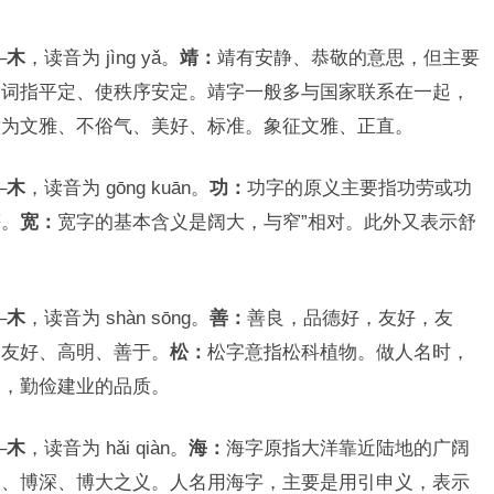
–
木
，读音为 jìng yǎ。
靖：
靖有安静、恭敬的意思，但主要
动词指平定、使秩序安定。靖字一般多与国家联系在一起，
意为文雅、不俗气、美好、标准。象征文雅、正直。
–
木
，读音为 gōng kuān。
功：
功字的原义主要指功劳或功
等。
宽：
宽字的基本含义是阔大，与窄”相对。此外又表示舒
–
木
，读音为 shàn sōng。
善：
善良，品德好，友好，友
、友好、高明、善于。
松：
松字意指松科植物。做人名时，
今，勤俭建业的品质。
–
木
，读音为 hǎi qiàn。
海：
海字原指大洋靠近陆地的广阔
大、博深、博大之义。人名用海字，主要是用引申义，表示