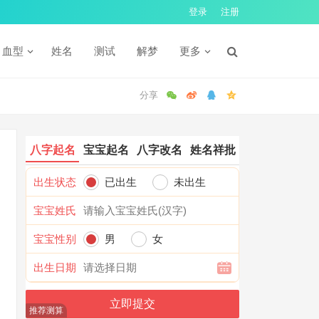
登录
注册
血型
姓名
测试
解梦
更多
八字起名
宝宝起名
八字改名
姓名祥批
出生状态
已出生
未出生
宝宝姓氏
宝宝性别
男
女
出生日期
推荐测算