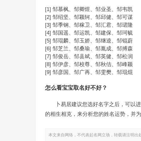
[1] 邹慕枫、邹卿煜、邹业圣、邹韦凯
[2] 邹绍坚、邹颖轲、邹邱健、邹可谋
[3] 邹季钢、邹稼卫、邹汇君、邹珺隆
[4] 邹国遥、邹运凯、邹建保、邹珂毓
[5] 邹琨麟、邹玉娇、邹继逵、邹锟蔚
[6] 邹芝兰、邹桑瑜、邹胤成、邹搏森
[7] 邹俊岳、邹县斌、邹英健、邹松润
[8] 邹伊彦、邹校尊、邹秋佶、邹峰颖
[9] 邹彦国、邹广再、邹雯樊、邹琨焜
怎么看宝宝取名好不好？
卜易居建议您选好名字之后，可以进
的相生相克，来分析您的姓名运势，并
本文来自网络，不代表起名网立场，转载请注明出