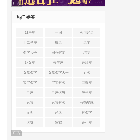
广告
热门标签
12星座
一周
公司起名
十二星座
取名
名字
名字大全
周公解梦
塔罗
处女座
天秤座
天蝎座
女孩名字
女孩名字大全
姓名
宝宝名字
宝宝起名
巨蟹座
星座
星座运势
狮子座
男孩
男孩起名
竹猫星球
血型
起名
起名字
运势
道家
金牛座
广告