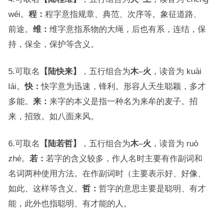
wéi。
程：
程字意指规章、典范、次序等。象征道路、
前途。
维：
维字意指系物的大绳，后也有系，连结，保
持，保全，保护等含义。
5.可取名
【陆快来】
，五行组合为
木
–
火
，读音为 kuài
lái。
快：
快字意为迅速，锋利。形容人天生聪颖，多才
多能。
来：
来字的本义是指一种名为来牟的麦子。招
来，招致。如八面来风。
6.可取名
【陆若哲】
，五行组合为
木
–
火
，读音为 ruò
zhé。
若：
若字的含义较多，作人名时主要有作副词和
名词两种使用方法。在作副词时（主要表示好、好像、
如此、这样等含义。
哲：
哲字的意思主要是聪明、有才
能，此外也指聪明、有才能的人。