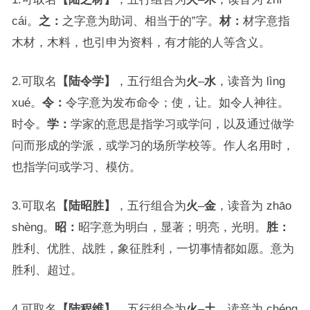
cái。
之：
之字意为助词、相当于的”字。
材：
材字意指
木材，木料，也引申为资料，有才能的人等含义。
2.可取名
【陆令学】
，五行组合为
火
–
水
，读音为 lìng
xué。
令：
令字意为发布命令；使，让。如令人神往。
时令。
学：
学家的意思是指学习或学问，以及通过做学
问而形成的学派，或学习的场所学校等。作人名用时，
也指学问或学习、模仿。
3.可取名
【陆昭胜】
，五行组合为
火
–
金
，读音为 zhāo
shèng。
昭：
昭字意为明白，显著；明亮，光明。
胜：
胜利、优胜、战胜，象征胜利，一切事情都如愿。意为
胜利、超过。
4.可取名
【陆程维】
，五行组合为
火
–
土
，读音为 chéng