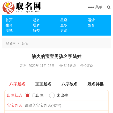
菜单
首页
起名
星座
运势
生肖
塔罗
血型
姓名
测试
解梦
更多
起名网
起名
缺火的宝宝男孩名字陆姓
发布: 2022年 11月 22日
544
阅读
0
评论
八字起名
宝宝起名
八字改名
姓名祥批
出生状态
已出生
未出生
宝宝姓氏