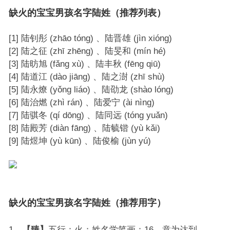
缺火的宝宝男孩名字陆姓（推荐列表）
[1] 陆钊彤 (zhāo tóng) 、陆晋雄 (jìn xióng)
[2] 陆之征 (zhī zhēng) 、陆旻和 (mín hé)
[3] 陆昉旭 (fǎng xù) 、陆丰秋 (fēng qiū)
[4] 陆道江 (dào jiāng) 、陆之澍 (zhī shù)
[5] 陆永燎 (yǒng liáo) 、陆劭龙 (shào lóng)
[6] 陆治燃 (zhì rán) 、陆爱宁 (ài nìng)
[7] 陆骐冬 (qí dōng) 、陆同远 (tóng yuǎn)
[8] 陆殿芳 (diàn fāng) 、陆毓锴 (yù kǎi)
[9] 陆煜坤 (yù kūn) 、陆俊榆 (jùn yú)
缺火的宝宝男孩名字陆姓（推荐用字）
1、
【臻】
五行：火；姓名学笔画：16。意为达到。