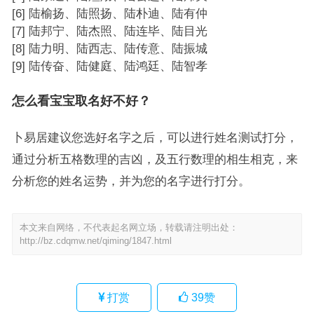
[6] 陆榆扬、陆照扬、陆朴迪、陆有仲
[7] 陆邦宁、陆杰照、陆连毕、陆目光
[8] 陆力明、陆西志、陆传意、陆振城
[9] 陆传奋、陆健庭、陆鸿廷、陆智孝
怎么看宝宝取名好不好？
卜易居建议您选好名字之后，可以进行姓名测试打分，
通过分析五格数理的吉凶，及五行数理的相生相克，来
分析您的姓名运势，并为您的名字进行打分。
本文来自网络，不代表起名网立场，转载请注明出处：
http://bz.cdqmw.net/qiming/1847.html
打赏
39
赞