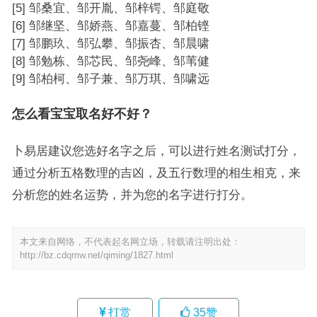
[5] 邹桑宜、邹开胤、邹梓锷、邹庭敬
[6] 邹继坚、邹娇燕、邹嘉蔓、邹柏铿
[7] 邹鹏玖、邹弘攀、邹振杏、邹晨啸
[8] 邹勉栋、邹芯民、邹尧峰、邹苇健
[9] 邹柏柯、邹子兼、邹万琪、邹啸远
怎么看宝宝取名好不好？
卜易居建议您选好名字之后，可以进行姓名测试打分，
通过分析五格数理的吉凶，及五行数理的相生相克，来
分析您的姓名运势，并为您的名字进行打分。
本文来自网络，不代表起名网立场，转载请注明出处：
http://bz.cdqmw.net/qiming/1827.html
打赏
35
赞