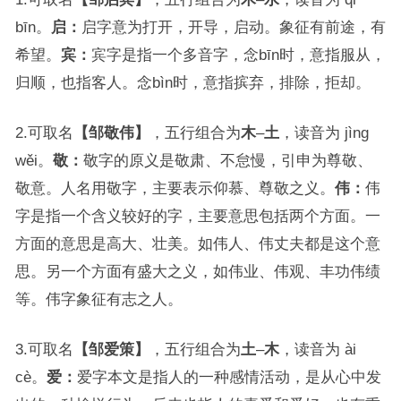
bīn。
启：
启字意为打开，开导，启动。象征有前途，有
希望。
宾：
宾字是指一个多音字，念bīn时，意指服从，
归顺，也指客人。念bìn时，意指摈弃，排除，拒却。
2.可取名
【邹敬伟】
，五行组合为
木
–
土
，读音为 jìng
wěi。
敬：
敬字的原义是敬肃、不怠慢，引申为尊敬、
敬意。人名用敬字，主要表示仰慕、尊敬之义。
伟：
伟
字是指一个含义较好的字，主要意思包括两个方面。一
方面的意思是高大、壮美。如伟人、伟丈夫都是这个意
思。另一个方面有盛大之义，如伟业、伟观、丰功伟绩
等。伟字象征有志之人。
3.可取名
【邹爱策】
，五行组合为
土
–
木
，读音为 ài
cè。
爱：
爱字本文是指人的一种感情活动，是从心中发