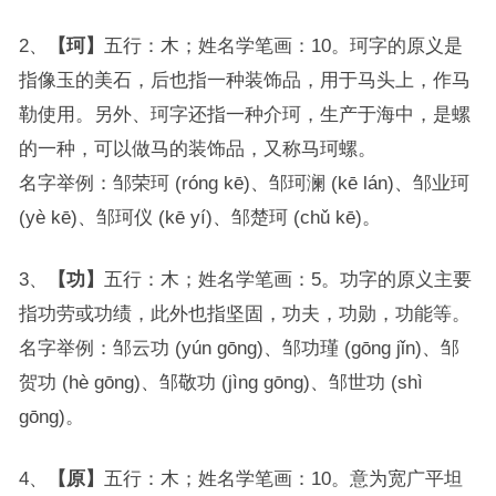
2、
【珂】
五行：木；姓名学笔画：10。珂字的原义是
指像玉的美石，后也指一种装饰品，用于马头上，作马
勒使用。另外、珂字还指一种介珂，生产于海中，是螺
的一种，可以做马的装饰品，又称马珂螺。
名字举例：邹荣珂 (róng kē)、邹珂澜 (kē lán)、邹业珂
(yè kē)、邹珂仪 (kē yí)、邹楚珂 (chǔ kē)。
3、
【功】
五行：木；姓名学笔画：5。功字的原义主要
指功劳或功绩，此外也指坚固，功夫，功勋，功能等。
名字举例：邹云功 (yún gōng)、邹功瑾 (gōng jǐn)、邹
贺功 (hè gōng)、邹敬功 (jìng gōng)、邹世功 (shì
gōng)。
4、
【原】
五行：木；姓名学笔画：10。意为宽广平坦