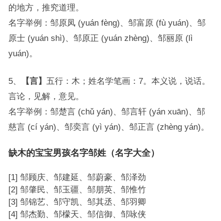
的地方，推究道理。
名字举例：邹原凤 (yuán fèng)、邹富原 (fù yuán)、邹
原士 (yuán shì)、邹原正 (yuán zhèng)、邹丽原 (lì
yuán)。
5、
【言】
五行：木；姓名学笔画：7。本义说，说话。
言论，见解，意见。
名字举例：邹楚言 (chǔ yán)、邹言轩 (yán xuān)、邹
慈言 (cí yán)、邹奕言 (yì yán)、邹正言 (zhèng yán)。
缺木的宝宝男孩名字邹姓（名字大全）
[1] 邹顾庆、邹建延、邹蔚豪、邹泽劲
[2] 邹肇民、邹玉疆、邹朋英、邹惟竹
[3] 邹锦艺、邹守凯、邹其丞、邹羽卿
[4] 邹杰勤、邹檬天、邹信御、邹咏侠