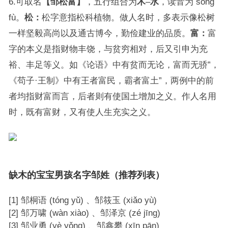
6.可取名
【邹松富】
，五行组合为
木
–
水
，读音为 sōng
fù。
松：
松字意指松科植物。做人名时，多表示像松树
一样坚毅高尚以及通古博今，勤俭建业的品质。
富：
富
字的本义是指财物丰饶，与贫穷相对，后又引申为充
裕、丰足等义。如《论语》中有贫而无论，富而无骄”，
《苟子·王制》中有王者富民，霸者富土”，两例中的前
者均指财富而言，后者则有使国土增加之义。作人名用
时，既有富财，又有使人生充实之义。
缺木的宝宝男孩名字邹姓（推荐列表）
[1] 邹桐语 (tóng yǔ) 、邹筱玉 (xiǎo yù)
[2] 邹万啸 (wàn xiào) 、邹泽京 (zé jīng)
[3] 邹业勇 (yè yǒng) 、邹鑫攀 (xīn pān)