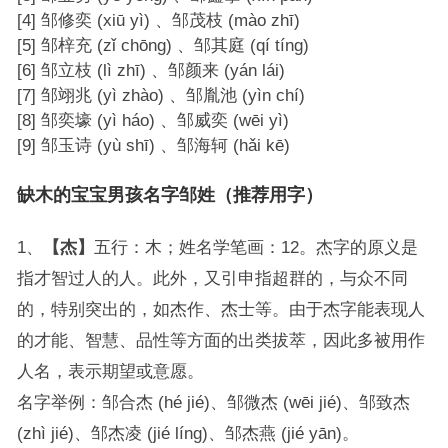
[4] 邹修奕 (xiū yì) 、邹茂枝 (mào zhī)
[5] 邹梓充 (zǐ chōng) 、邹其庭 (qí tíng)
[6] 邹立枝 (lì zhī) 、邹颜来 (yán lái)
[7] 邹翊兆 (yì zhào) 、邹胤池 (yìn chí)
[8] 邹奕壕 (yì háo) 、邹威奕 (wēi yì)
[9] 邹玉诗 (yù shī) 、邹海轲 (hǎi kē)
缺木的宝宝男孩名字邹姓（推荐用字）
1、
【杰】
五行：木；姓名学笔画：12。杰字的原义是
指才智过人的人。此外，又引申指超群的，与众不同
的，特别突出的，如杰作、杰士等。由于杰字能表现人
的才能、智慧、品性等方面的出类拔萃，因此多被用作
人名，表示期望或意愿。
名字举例：邹合杰 (hé jié)、邹微杰 (wēi jié)、邹致杰
(zhì jié)、邹杰凌 (jié líng)、邹杰燕 (jié yān)。