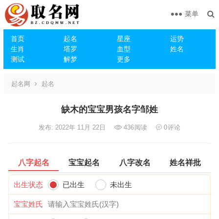
菜单
首页
起名
星座
运势
生肖
塔罗
血型
姓名
测试
解梦
更多
起名网
起名
缺木的宝宝男孩名字邹姓
发布: 2022年 11月 22日
436
阅读
0
评论
八字起名
宝宝起名
八字改名
姓名祥批
出生状态
已出生
未出生
宝宝姓氏