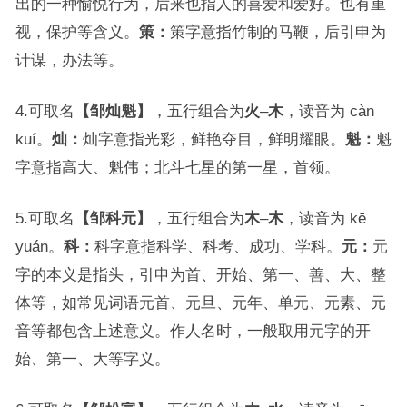
出的一种愉悦行为，后来也指人的喜爱和爱好。也有重
视，保护等含义。
策：
策字意指竹制的马鞭，后引申为
计谋，办法等。
4.可取名
【邹灿魁】
，五行组合为
火
–
木
，读音为 càn
kuí。
灿：
灿字意指光彩，鲜艳夺目，鲜明耀眼。
魁：
魁
字意指高大、魁伟；北斗七星的第一星，首领。
5.可取名
【邹科元】
，五行组合为
木
–
木
，读音为 kē
yuán。
科：
科字意指科学、科考、成功、学科。
元：
元
字的本义是指头，引申为首、开始、第一、善、大、整
体等，如常见词语元首、元旦、元年、单元、元素、元
音等都包含上述意义。作人名时，一般取用元字的开
始、第一、大等字义。