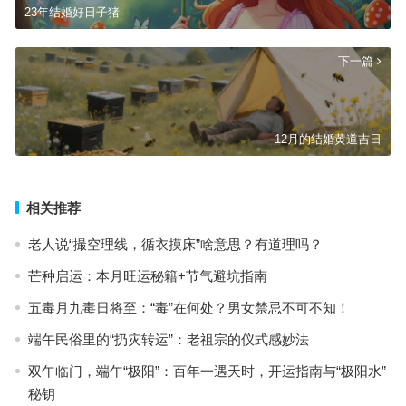
23年结婚好日子猪
下一篇
12月的结婚黄道吉日
相关推荐
老人说“撮空理线，循衣摸床”啥意思？有道理吗？
芒种启运：本月旺运秘籍+节气避坑指南
五毒月九毒日将至：“毒”在何处？男女禁忌不可不知！
端午民俗里的“扔灾转运”：老祖宗的仪式感妙法
双午临门，端午“极阳”：百年一遇天时，开运指南与“极阳水”
秘钥