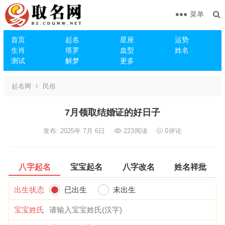
菜单
首页
起名
星座
运势
生肖
塔罗
血型
姓名
测试
解梦
更多
起名网
民俗
7月领取结婚证的好日子
发布: 2025年 7月 6日
223
阅读
0
评论
八字起名
宝宝起名
八字改名
姓名祥批
出生状态
已出生
未出生
宝宝姓氏