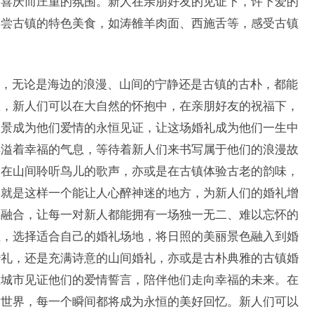
出喜庆而庄重的氛围。新人在亲朋好友的见证下，许下爱的
品尝古镇的特色美食，如涛雒羊肉面、西施舌等，感受古镇
，无论是海边的浪漫、山间的宁静还是古镇的古朴，都能
里，新人们可以在大自然的怀抱中，在亲朋好友的祝福下，
美景成为他们爱情的永恒见证，让这场婚礼成为他们一生中
洋溢着幸福的气息，等待着新人们来书写属于他们的浪漫故
是在山间聆听鸟儿的歌声，亦或是在古镇体验古老的韵味，
，就是这样一个能让人心醉神迷的地方，为新人们的婚礼增
美融合，让每一对新人都能拥有一场独一无二、难以忘怀的
性，选择适合自己的婚礼场地，将日照的美丽景色融入到婚
婚礼，还是充满诗意的山间婚礼，亦或是古朴典雅的古镇婚
座城市见证他们的爱情誓言，陪伴他们走向幸福的未来。在
话世界，每一个瞬间都将成为永恒的美好回忆。新人们可以