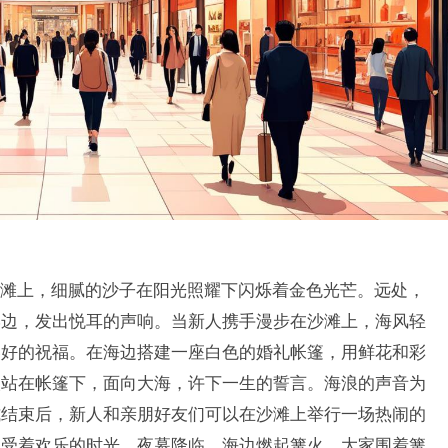
滩上，细腻的沙子在阳光照耀下闪烁着金色光芒。远处，
岸边，发出悦耳的声响。当新人携手漫步在沙滩上，海风轻
美好的祝福。在海边搭建一座白色的婚礼帐篷，用鲜花和彩
人站在帐篷下，面向大海，许下一生的誓言。海浪的声音为
式结束后，新人和亲朋好友们可以在沙滩上举行一场热闹的
享受着欢乐的时光。夜幕降临，海边燃起篝火，大家围着篝