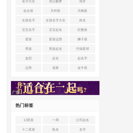
名字大全
周公解梦
塔罗
处女座
天秤座
天蝎座
女孩名字
女孩名字大全
姓名
宝宝名字
宝宝起名
巨蟹座
星座
星座运势
狮子座
男孩
男孩起名
竹猫星球
血型
起名
起名字
运势
道家
金牛座
广告
热门标签
12星座
一周
公司起名
十二星座
取名
名字