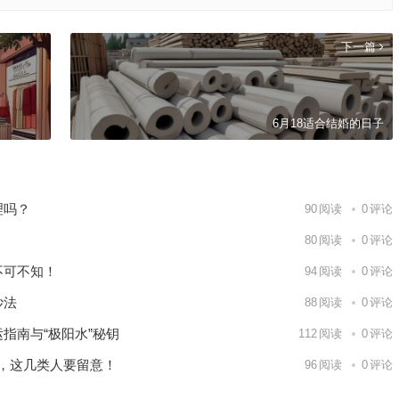
下一篇
6月18适合结婚的日子
理吗？
90
阅读
0
评论
80
阅读
0
评论
不可不知！
94
阅读
0
评论
妙法
88
阅读
0
评论
指南与“极阳水”秘钥
112
阅读
0
评论
项，这几类人要留意！
96
阅读
0
评论