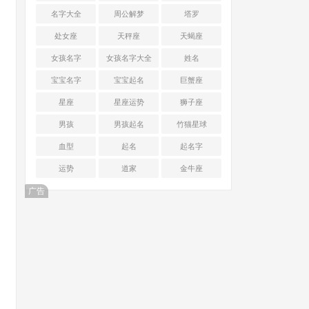
名字大全
周公解梦
塔罗
处女座
天秤座
天蝎座
女孩名字
女孩名字大全
姓名
宝宝名字
宝宝起名
巨蟹座
星座
星座运势
狮子座
男孩
男孩起名
竹猫星球
血型
起名
起名字
运势
道家
金牛座
广告