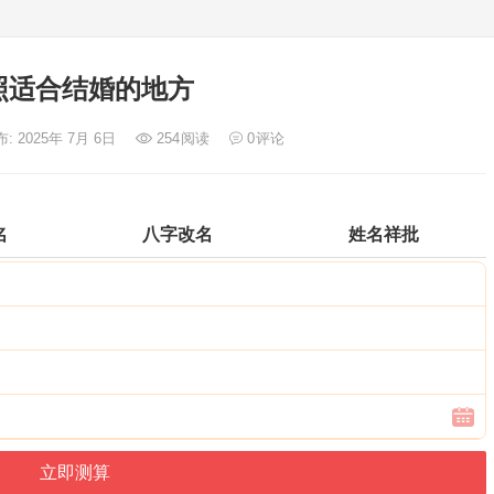
照适合结婚的地方
: 2025年 7月 6日
254
阅读
0
评论
名
八字改名
姓名祥批