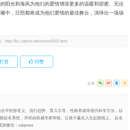
照的阳光和海风为他们的爱情增添更多的温暖和甜蜜。无论
璀璨中，日照都将成为他们爱情的最佳舞台，演绎出一场场
处：
http://bz.cdqmw.net/minsu/5415.html
打赏
33
赞
结合字的形音义、流行趋势、育儿引导、性格养成等现代科学方法，以
智能起名系统，并经由权威专家审核。让孩子赢在人生起跑线上。 起名
或加微信：cdqmwz