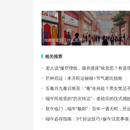
上一篇
结婚前定日子什么意思
相关推荐
老人说“撮空理线，循衣摸床”啥意思？有道
芒种启运：本月旺运秘籍+节气避坑指南
五毒月九毒日将至：“毒”在何处？男女禁忌
端午民俗里的“扔灾转运”：老祖宗的仪式感
双午临门，端午“极阳”：百年一遇天时，开运
端午必存指南：3个好运技巧+躲午注意事