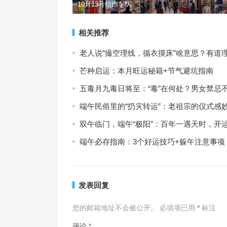
10月13号结婚车队
相关推荐
老人说“撮空理线，循衣摸床”啥意思？有道
芒种启运：本月旺运秘籍+节气避坑指南
五毒月九毒日将至：“毒”在何处？男女禁忌
端午民俗里的“扔灾转运”：老祖宗的仪式感
双午临门，端午“极阳”：百年一遇天时，开运
端午必存指南：3个好运技巧+躲午注意事
发表回复
您的邮箱地址不会被公开。
必填项已用
*
标注
评论
*