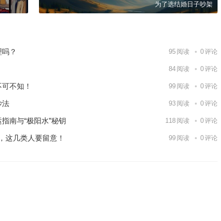
为了选结婚日子吵架
理吗？
95
阅读
0
评论
84
阅读
0
评论
不可不知！
99
阅读
0
评论
妙法
93
阅读
0
评论
指南与“极阳水”秘钥
118
阅读
0
评论
项，这几类人要留意！
99
阅读
0
评论