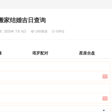
搬家结婚吉日查询
: 2025年 7月 6日
240
阅读
0
评论
缘
塔罗配对
星座合盘