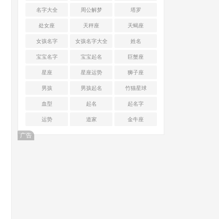
名字大全
周公解梦
塔罗
处女座
天秤座
天蝎座
女孩名字
女孩名字大全
姓名
宝宝名字
宝宝起名
巨蟹座
星座
星座运势
狮子座
男孩
男孩起名
竹猫星球
血型
起名
起名字
运势
道家
金牛座
广告