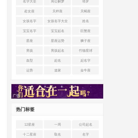
名字大全
周公解梦
塔罗
处女座
天秤座
天蝎座
女孩名字
女孩名字大全
姓名
宝宝名字
宝宝起名
巨蟹座
星座
星座运势
狮子座
男孩
男孩起名
竹猫星球
血型
起名
起名字
运势
道家
金牛座
广告
热门标签
12星座
一周
公司起名
十二星座
取名
名字