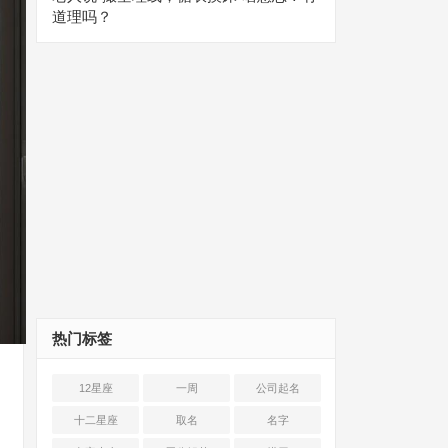
道理吗？
热门标签
12星座
一周
公司起名
十二星座
取名
名字