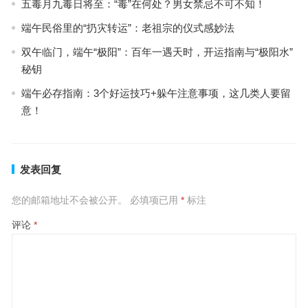
五毒月九毒日将至：“毒”在何处？男女禁忌不可不知！
端午民俗里的“扔灾转运”：老祖宗的仪式感妙法
双午临门，端午“极阳”：百年一遇天时，开运指南与“极阳水”
秘钥
端午必存指南：3个好运技巧+躲午注意事项，这几类人要留
意！
发表回复
您的邮箱地址不会被公开。
必填项已用
*
标注
评论
*