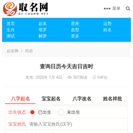
菜单
首页
起名
星座
运势
生肖
塔罗
血型
姓名
测试
解梦
更多
起名网
民俗
查询日历今天吉日吉时
发布: 2025年 7月 4日
307
阅读
0
评论
八字起名
宝宝起名
八字改名
姓名祥批
出生状态
已出生
未出生
宝宝姓氏