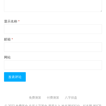
显示名称
*
邮箱
*
网站
免费测算
付费测算
八字排盘
© 2022
免费算命,生辰八字算命,周易占卜,姓名测试打分
- 起名网
闽ICP