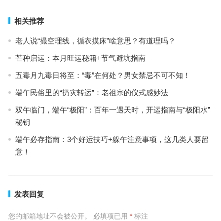
相关推荐
老人说“撮空理线，循衣摸床”啥意思？有道理吗？
芒种启运：本月旺运秘籍+节气避坑指南
五毒月九毒日将至：“毒”在何处？男女禁忌不可不知！
端午民俗里的“扔灾转运”：老祖宗的仪式感妙法
双午临门，端午“极阳”：百年一遇天时，开运指南与“极阳水”
秘钥
端午必存指南：3个好运技巧+躲午注意事项，这几类人要留
意！
发表回复
您的邮箱地址不会被公开。
必填项已用
*
标注