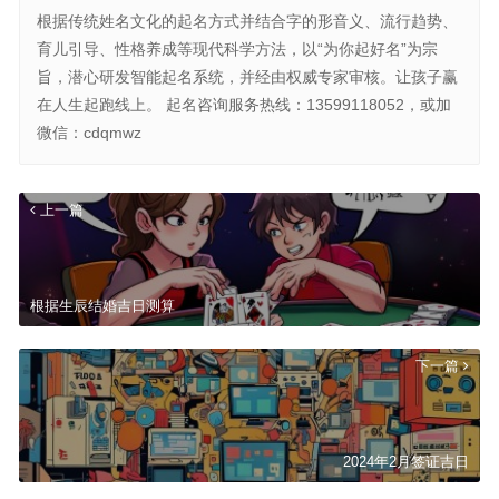
根据传统姓名文化的起名方式并结合字的形音义、流行趋势、
育儿引导、性格养成等现代科学方法，以“为你起好名”为宗
旨，潜心研发智能起名系统，并经由权威专家审核。让孩子赢
在人生起跑线上。 起名咨询服务热线：13599118052，或加
微信：cdqmwz
上一篇
根据生辰结婚吉日测算
下一篇
2024年2月签证吉日