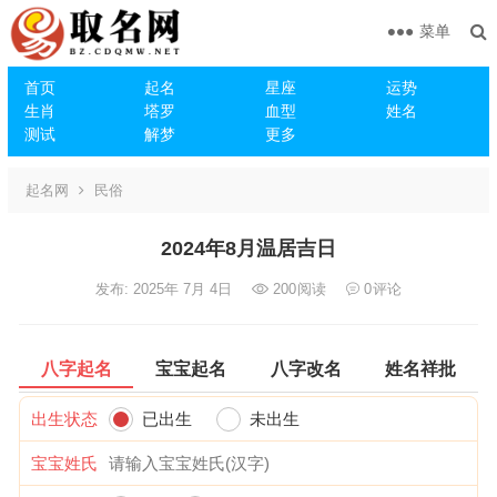
菜单
首页
起名
星座
运势
生肖
塔罗
血型
姓名
测试
解梦
更多
起名网
民俗
2024年8月温居吉日
发布: 2025年 7月 4日
200
阅读
0
评论
八字起名
宝宝起名
八字改名
姓名祥批
出生状态
已出生
未出生
宝宝姓氏