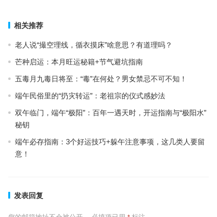
相关推荐
老人说“撮空理线，循衣摸床”啥意思？有道理吗？
芒种启运：本月旺运秘籍+节气避坑指南
五毒月九毒日将至：“毒”在何处？男女禁忌不可不知！
端午民俗里的“扔灾转运”：老祖宗的仪式感妙法
双午临门，端午“极阳”：百年一遇天时，开运指南与“极阳水”
秘钥
端午必存指南：3个好运技巧+躲午注意事项，这几类人要留
意！
发表回复