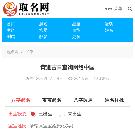
菜单
首页
起名
星座
运势
生肖
塔罗
血型
姓名
测试
解梦
更多
起名网
民俗
黄道吉日查询网络中国
发布: 2025年 7月 4日
204
阅读
0
评论
八字起名
宝宝起名
八字改名
姓名祥批
出生状态
已出生
未出生
宝宝姓氏