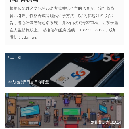
根据传统姓名文化的起名方式并结合字的形音义、流行趋势、
育儿引导、性格养成等现代科学方法，以“为你起好名”为宗
旨，潜心研发智能起名系统，并经由权威专家审核。让孩子赢
在人生起跑线上。 起名咨询服务热线：13599118052，或加
微信：cdqmwz
上一篇
华人结婚择日吉日有哪些
下一篇
婚礼黄历吉日2024