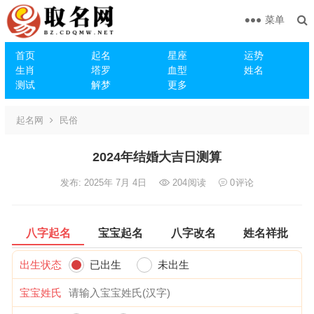
菜单
首页
起名
星座
运势
生肖
塔罗
血型
姓名
测试
解梦
更多
起名网
民俗
2024年结婚大吉日测算
发布: 2025年 7月 4日
204
阅读
0
评论
八字起名
宝宝起名
八字改名
姓名祥批
出生状态
已出生
未出生
宝宝姓氏