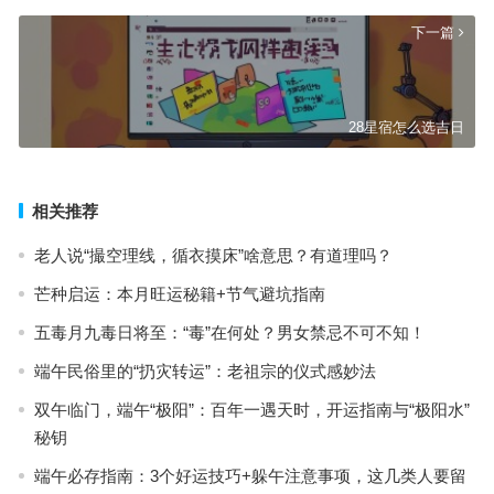
下一篇
28星宿怎么选吉日
相关推荐
老人说“撮空理线，循衣摸床”啥意思？有道理吗？
芒种启运：本月旺运秘籍+节气避坑指南
五毒月九毒日将至：“毒”在何处？男女禁忌不可不知！
端午民俗里的“扔灾转运”：老祖宗的仪式感妙法
双午临门，端午“极阳”：百年一遇天时，开运指南与“极阳水”
秘钥
端午必存指南：3个好运技巧+躲午注意事项，这几类人要留