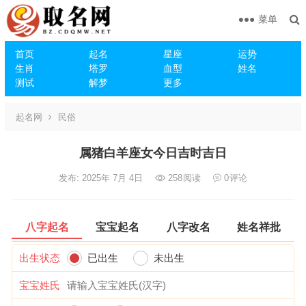
菜单
首页
起名
星座
运势
生肖
塔罗
血型
姓名
测试
解梦
更多
起名网
民俗
属猪白羊座女今日吉时吉日
发布: 2025年 7月 4日
258
阅读
0
评论
八字起名
宝宝起名
八字改名
姓名祥批
出生状态
已出生
未出生
宝宝姓氏