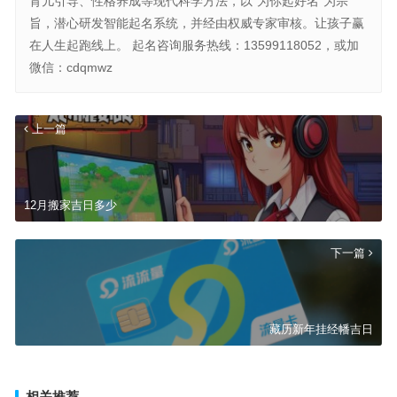
育儿引导、性格养成等现代科学方法，以“为你起好名”为宗
旨，潜心研发智能起名系统，并经由权威专家审核。让孩子赢
在人生起跑线上。 起名咨询服务热线：13599118052，或加
微信：cdqmwz
上一篇
12月搬家吉日多少
下一篇
藏历新年挂经幡吉日
相关推荐