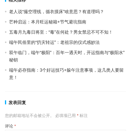
老人说“撮空理线，循衣摸床”啥意思？有道理吗？
芒种启运：本月旺运秘籍+节气避坑指南
五毒月九毒日将至：“毒”在何处？男女禁忌不可不知！
端午民俗里的“扔灾转运”：老祖宗的仪式感妙法
双午临门，端午“极阳”：百年一遇天时，开运指南与“极阳水”
秘钥
端午必存指南：3个好运技巧+躲午注意事项，这几类人要留
意！
发表回复
您的邮箱地址不会被公开。
必填项已用
*
标注
评论
*