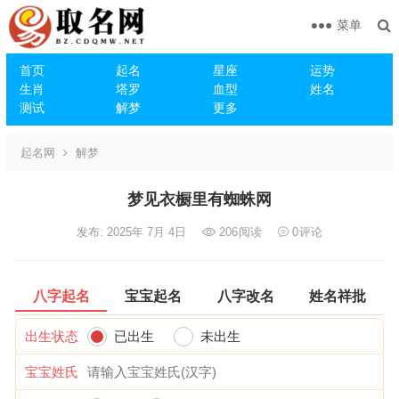
菜单
首页
起名
星座
运势
生肖
塔罗
血型
姓名
测试
解梦
更多
起名网
解梦
梦见衣橱里有蜘蛛网
发布: 2025年 7月 4日
206
阅读
0
评论
八字起名
宝宝起名
八字改名
姓名祥批
出生状态
已出生
未出生
宝宝姓氏