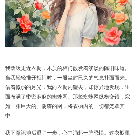
我缓缓走近衣橱，木质的柜门散发着淡淡的陈旧味道。
当我轻轻推开柜门时，一股尘封已久的气息扑面而来。
借着微弱的月光，我向衣橱内望去，却惊异地发现，里
面布满了密密麻麻的蜘蛛网。那些蜘蛛网纵横交错，宛
如一张巨大的、阴森的网，将衣橱内的一切都笼罩其
中。
我下意识地后退了一步，心中涌起一阵恐惧。这衣橱里