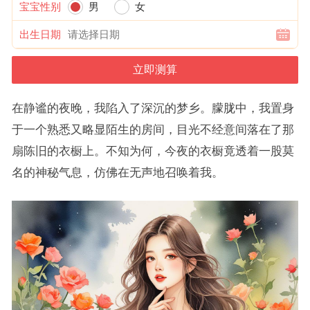
宝宝性别
男
女
出生日期
在静谧的夜晚，我陷入了深沉的梦乡。朦胧中，我置身
于一个熟悉又略显陌生的房间，目光不经意间落在了那
扇陈旧的衣橱上。不知为何，今夜的衣橱竟透着一股莫
名的神秘气息，仿佛在无声地召唤着我。