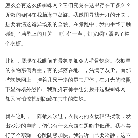
怎么会有这么多蜘蛛网？它们究竟在这里存在了多久？
无数的疑问在我脑海中盘旋。我试图寻找开灯的开关，
想要看清这诡异场景的全貌。在慌乱中，我的手终于触
碰到了墙壁上的开关，“啪嗒”一声，灯光瞬间照亮了整
个衣橱。
此刻，展现在我眼前的景象更加令人毛骨悚然。衣橱里
的衣物东倒西歪，有的掉落在地上，沾满了灰尘。而那
些蜘蛛网上，挂着几只干瘪的昆虫尸体，在灯光的映照
下显得格外恐怖。我颤抖着伸手想要拨开这些蜘蛛网，
却又害怕惊扰到隐藏在其中的蜘蛛。
就在这时，一阵微风吹过，衣橱内的衣物轻轻摆动，发
出沙沙的声响，仿佛有什么东西在黑暗中低语。我不禁
打了个寒颤，心跳陡然加快。我告诉自己要冷静，这不