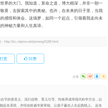
秘世界的大门。我知道，算命之道，博大精深，并非一朝一
与敬畏，去探索其中的奥秘。也许，在未来的日子里，当我
深的感悟和体会。这场梦，如同一个起点，引领着我走向未
后的神秘力量和人生真谛。
处：
http://bz.cdqmw.net/jiemeng/5188.html
打赏
31
赞
结合字的形音义、流行趋势、育儿引导、性格养成等现代科学方法，以
智能起名系统，并经由权威专家审核。让孩子赢在人生起跑线上。 起名