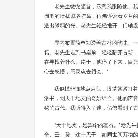
老先生微微颔首，示意我跟随他。我
周围的墙壁斑驳陆离，仿佛诉说着岁月
透出微弱的光。老先生轻轻推开，门轴发
屋内布置简单却透着古朴的韵味。一
籍。老先生走到书桌前，轻轻翻开古籍
在寻找着什么。终于，他停了下来，目光
心去感悟，用灵魂去领会。”
我似懂非懂地点点头，眼睛紧紧盯着
洛书，到天干地支的奇妙组合。他的声
秘的古代。我听得入了迷，仿佛看到了
“天干地支，是算命的基石。”老先
辛、壬、癸，这十天干，如同世间万物