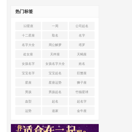
热门标签
12星座
一周
公司起名
十二星座
取名
名字
名字大全
周公解梦
塔罗
处女座
天秤座
天蝎座
女孩名字
女孩名字大全
姓名
宝宝名字
宝宝起名
巨蟹座
星座
星座运势
狮子座
男孩
男孩起名
竹猫星球
血型
起名
起名字
运势
道家
金牛座