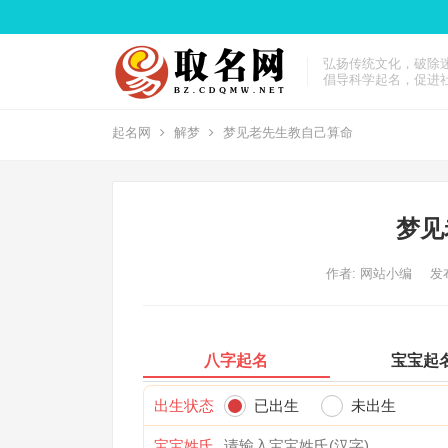
弘扬传统文化，破除
倡导科学起名，促进
起名网
解梦
梦见老先生教自己算命
梦见
作者:
网站小编
发布
八字起名
宝宝起
出生状态
已出生
未出生
宝宝姓氏