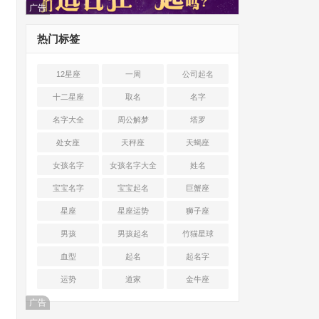
广告
热门标签
12星座
一周
公司起名
十二星座
取名
名字
名字大全
周公解梦
塔罗
处女座
天秤座
天蝎座
女孩名字
女孩名字大全
姓名
宝宝名字
宝宝起名
巨蟹座
星座
星座运势
狮子座
男孩
男孩起名
竹猫星球
血型
起名
起名字
运势
道家
金牛座
广告