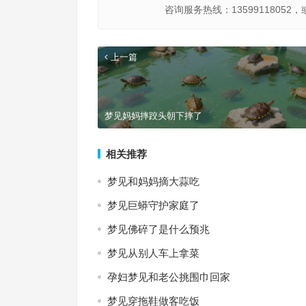
咨询服务热线：13599118052，
上一篇
梦见妈妈摔跤头朝下摔了
相关推荐
梦见和妈妈摘大蒜吃
梦见巨蟒守护家庭了
梦见佛碎了是什么预兆
梦见从别人车上拿菜
孕妇梦见和老公挑围巾回家
梦见穿拖鞋做客吃饭