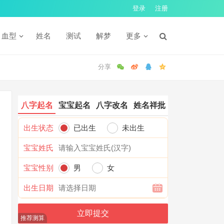
登录
注册
血型
姓名
测试
解梦
更多
八字起名
宝宝起名
八字改名
姓名祥批
出生状态
已出生
未出生
宝宝姓氏
宝宝性别
男
女
出生日期
推荐测算