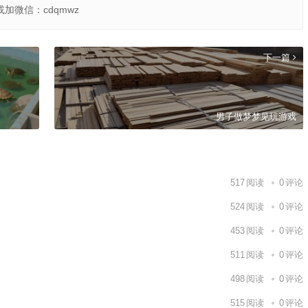
或加微信：cdqmwz
下一篇
男子做梦梦见玩游戏
517
阅读
0
评论
524
阅读
0
评论
453
阅读
0
评论
511
阅读
0
评论
498
阅读
0
评论
515
阅读
0
评论