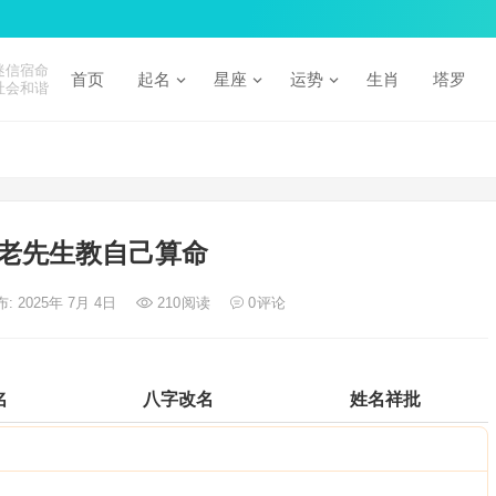
迷信宿命
首页
起名
星座
运势
生肖
塔罗
社会和谐
老先生教自己算命
: 2025年 7月 4日
210
阅读
0
评论
名
八字改名
姓名祥批