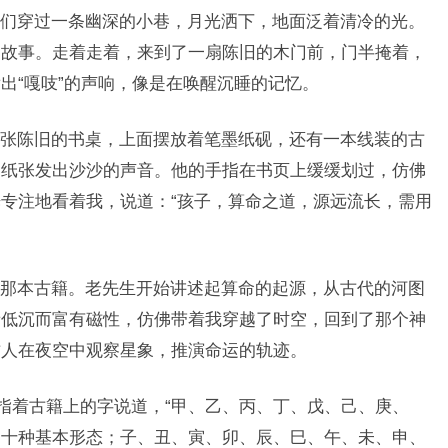
们穿过一条幽深的小巷，月光洒下，地面泛着清冷的光。
的故事。走着走着，来到了一扇陈旧的木门前，门半掩着，
出“嘎吱”的声响，像是在唤醒沉睡的记忆。
张陈旧的书桌，上面摆放着笔墨纸砚，还有一本线装的古
，纸张发出沙沙的声音。他的手指在书页上缓缓划过，仿佛
专注地看着我，说道：“孩子，算命之道，源远流长，需用
那本古籍。老先生开始讲述起算命的起源，从古代的河图
音低沉而富有磁性，仿佛带着我穿越了时空，回到了那个神
古人在夜空中观察星象，推演命运的轨迹。
生指着古籍上的字说道，“甲、乙、丙、丁、戊、己、庚、
的十种基本形态；子、丑、寅、卯、辰、巳、午、未、申、