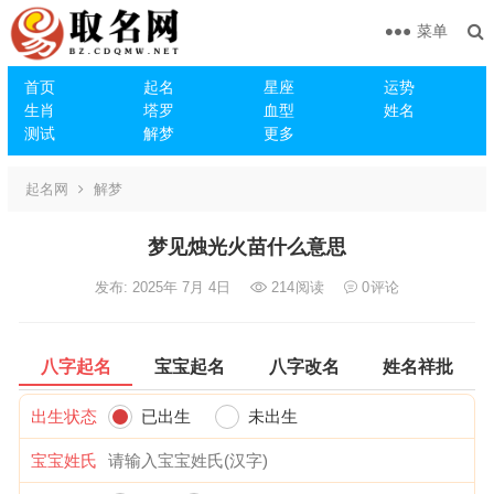
菜单
首页
起名
星座
运势
生肖
塔罗
血型
姓名
测试
解梦
更多
起名网
解梦
梦见烛光火苗什么意思
发布: 2025年 7月 4日
214
阅读
0
评论
八字起名
宝宝起名
八字改名
姓名祥批
出生状态
已出生
未出生
宝宝姓氏