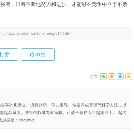
的强者，只有不断地努力和进步，才能够在竞争中立于不败
处：
http://bz.cdqmw.net/jiemeng/5140.html
打赏
31
赞
结合字的形音义、流行趋势、育儿引导、性格养成等现代科学方法，以
智能起名系统，并经由权威专家审核。让孩子赢在人生起跑线上。 起名
或加微信：cdqmwz