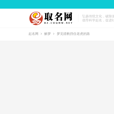
弘扬传统文化，破除
倡导科学起名，促进
起名网
解梦
梦见猎豹挡住老虎的路