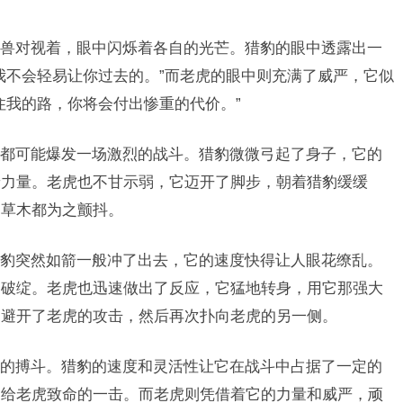
兽对视着，眼中闪烁着各自的光芒。猎豹的眼中透露出一
我不会轻易让你过去的。”而老虎的眼中则充满了威严，它似
住我的路，你将会付出惨重的代价。”
都可能爆发一场激烈的战斗。猎豹微微弓起了身子，它的
着力量。老虎也不甘示弱，它迈开了脚步，朝着猎豹缓缓
的草木都为之颤抖。
豹突然如箭一般冲了出去，它的速度快得让人眼花缭乱。
的破绽。老虎也迅速做出了反应，它猛地转身，用它那强大
，避开了老虎的攻击，然后再次扑向老虎的另一侧。
的搏斗。猎豹的速度和灵活性让它在战斗中占据了一定的
图给老虎致命的一击。而老虎则凭借着它的力量和威严，顽