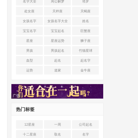
名字大全
周公解梦
塔罗
处女座
天秤座
天蝎座
女孩名字
女孩名字大全
姓名
宝宝名字
宝宝起名
巨蟹座
星座
星座运势
狮子座
男孩
男孩起名
竹猫星球
血型
起名
起名字
运势
道家
金牛座
广告
热门标签
12星座
一周
公司起名
十二星座
取名
名字