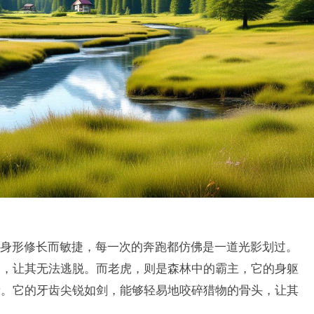
身形修长而敏捷，每一次的奔跑都仿佛是一道光影划过。
物，让其无法逃脱。而老虎，则是森林中的霸主，它的身躯
量。它的牙齿尖锐如剑，能够轻易地咬碎猎物的骨头，让其