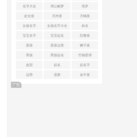
名字大全
周公解梦
塔罗
处女座
天秤座
天蝎座
女孩名字
女孩名字大全
姓名
宝宝名字
宝宝起名
巨蟹座
星座
星座运势
狮子座
男孩
男孩起名
竹猫星球
血型
起名
起名字
运势
道家
金牛座
广告