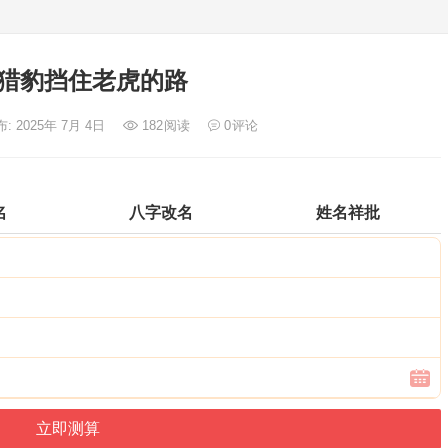
猎豹挡住老虎的路
: 2025年 7月 4日
182
阅读
0
评论
名
八字改名
姓名祥批