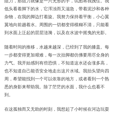
阻力，那阻力就像是一只无形的手，试图将我拽住。我
低头看着脚下的水，它浑浊而又湍急，带着泥沙和各种
杂物，在我的脚边打着旋。我努力保持着平衡，小心翼
翼地向前趟着水。周围的一切都变得模糊不清，只能看
到水面上泛起的层层涟漪，以及在水波中摇曳的光影。
随着时间的推移，水越来越深，已经到了我的膝盖。每
一步都变得更加艰难，每一次抬脚都仿佛要用尽全身的
力气。我开始感到有些恐惧，不知道这水还会涨多高，
也不知道自己能否安全地走出这片水域。我抬头望向四
周，希望能找到一个可以依靠的地方，或者看到一个熟
悉的身影来帮助我。除了茫茫的水面，我什么也看不
到。
在这孤独而又无助的时刻，我想起了小时候在河边玩耍