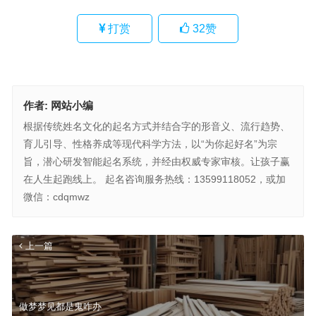
打赏
32
赞
作者:
网站小编
根据传统姓名文化的起名方式并结合字的形音义、流行趋势、
育儿引导、性格养成等现代科学方法，以“为你起好名”为宗
旨，潜心研发智能起名系统，并经由权威专家审核。让孩子赢
在人生起跑线上。 起名咨询服务热线：13599118052，或加
微信：cdqmwz
上一篇
做梦梦见都是鬼咋办