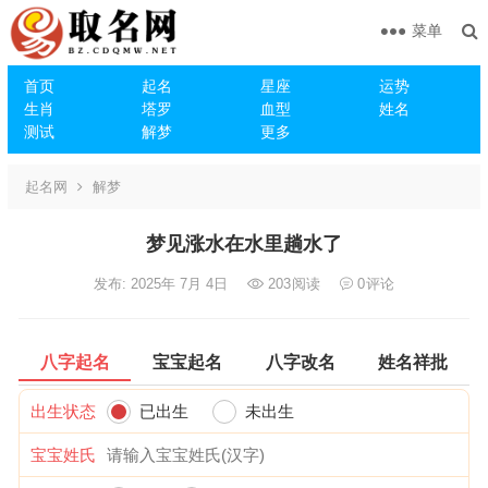
菜单
首页
起名
星座
运势
生肖
塔罗
血型
姓名
测试
解梦
更多
起名网
解梦
梦见涨水在水里趟水了
发布: 2025年 7月 4日
203
阅读
0
评论
八字起名
宝宝起名
八字改名
姓名祥批
出生状态
已出生
未出生
宝宝姓氏