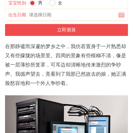
宝宝性别
男
女
出生日期
在那静谧而深邃的梦乡之中，我仿若置身于一片熟悉却
又有些朦胧的场景里。四周的景象有些模糊不清，像是
被一层薄纱所笼罩，可耳边却清晰地传来激烈的争吵
声。我循声望去，竟看到了我那已然故去的娘，她正满
脸怒容地和一个外人争吵着。