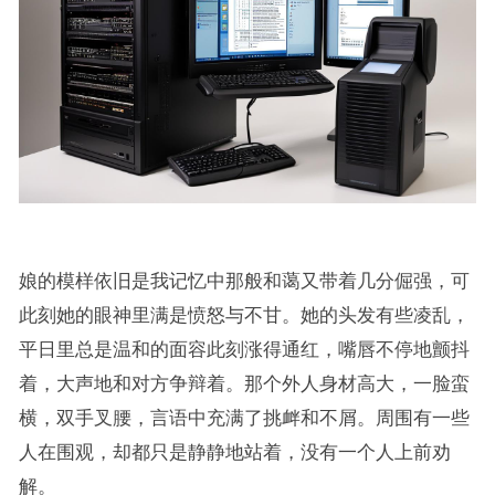
娘的模样依旧是我记忆中那般和蔼又带着几分倔强，可
此刻她的眼神里满是愤怒与不甘。她的头发有些凌乱，
平日里总是温和的面容此刻涨得通红，嘴唇不停地颤抖
着，大声地和对方争辩着。那个外人身材高大，一脸蛮
横，双手叉腰，言语中充满了挑衅和不屑。周围有一些
人在围观，却都只是静静地站着，没有一个人上前劝
解。