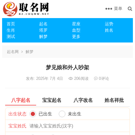
菜单
首页
起名
星座
运势
生肖
塔罗
血型
姓名
测试
解梦
更多
起名网
解梦
梦见娘和外人吵架
发布: 2025年 7月 4日
206
阅读
0
评论
八字起名
宝宝起名
八字改名
姓名祥批
出生状态
已出生
未出生
宝宝姓氏