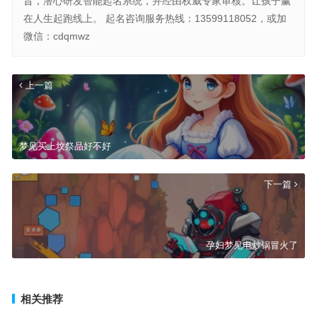
旨，潜心研发智能起名系统，并经由权威专家审核。让孩子赢
在人生起跑线上。 起名咨询服务热线：13599118052，或加
微信：cdqmwz
上一篇
梦见买上坟祭品好不好
下一篇
孕妇梦见电炒锅冒火了
相关推荐