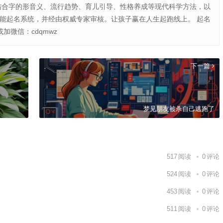
结合字的形音义、流行趋势、育儿引导、性格养成等现代科学方法，以
智能起名系统，并经由权威专家审核。让孩子赢在人生起跑线上。 起名
或加微信：cdqmwz
下一篇
梦见朋友被杀自己逃跑了
517
阅读
0
评论
524
阅读
0
评论
453
阅读
0
评论
511
阅读
0
评论