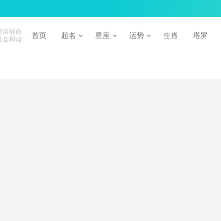
迷信宿命
首页
起名
星座
运势
生肖
塔罗
社会和谐