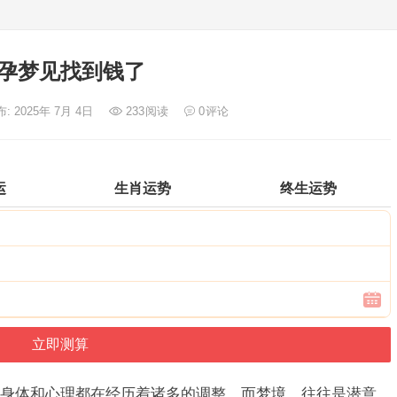
孕梦见找到钱了
: 2025年 7月 4日
233
阅读
0
评论
运
生肖运势
终生运势
身体和心理都在经历着诸多的调整。而梦境，往往是潜意