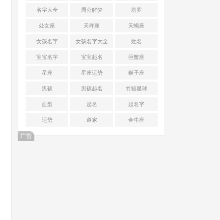
名字大全
周公解梦
塔罗
处女座
天秤座
天蝎座
女孩名字
女孩名字大全
姓名
宝宝名字
宝宝起名
巨蟹座
星座
星座运势
狮子座
男孩
男孩起名
竹猫星球
血型
起名
起名字
运势
道家
金牛座
广告