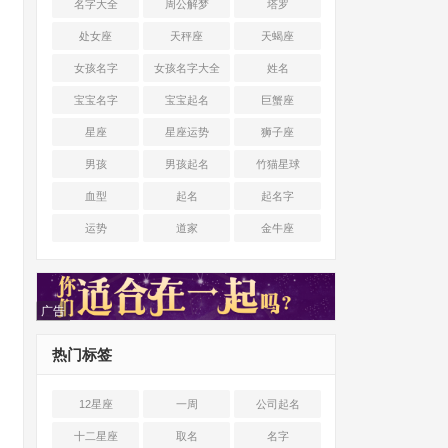
名字大全
周公解梦
塔罗
处女座
天秤座
天蝎座
女孩名字
女孩名字大全
姓名
宝宝名字
宝宝起名
巨蟹座
星座
星座运势
狮子座
男孩
男孩起名
竹猫星球
血型
起名
起名字
运势
道家
金牛座
广告
热门标签
12星座
一周
公司起名
十二星座
取名
名字