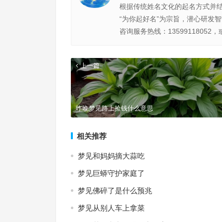
根据传统姓名文化的起名方式并
“为你起好名”为宗旨，潜心研发
咨询服务热线：13599118052，
上一篇
昨晚梦见路上捡钱什么意思
相关推荐
梦见和妈妈摘大蒜吃
梦见巨蟒守护家庭了
梦见佛碎了是什么预兆
梦见从别人车上拿菜