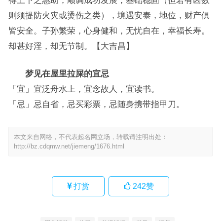
得上下之惠助，顺调成功发展，基础稳固（但若有凶数
则须提防火灾或烫伤之类），境遇安泰，地位，财产俱
皆安全。子孙繁荣，心身健和，无忧自在，幸福长寿。
却甚好淫，却无节制。【大吉昌】
梦见在屋里拉屎的宜忌
「宜」宜泛舟水上，宜念故人，宜读书。
「忌」忌自省，忌买彩票，忌随身携带指甲刀。
本文来自网络，不代表起名网立场，转载请注明出处：
http://bz.cdqmw.net/jiemeng/1676.html
打赏
242
赞