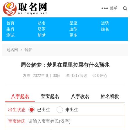
菜单
首页
起名
星座
运势
生肖
塔罗
血型
姓名
测试
解梦
更多
起名网
解梦
周公解梦：梦见在屋里拉屎有什么预兆
发布: 2022年 9月 30日
1317
阅读
0
评论
八字起名
宝宝起名
八字改名
姓名祥批
出生状态
已出生
未出生
宝宝姓氏