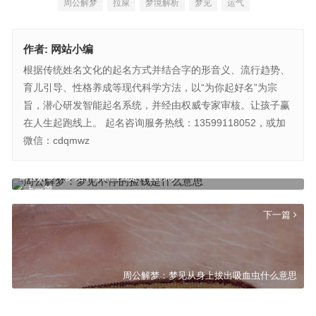
周公解梦
拉屎
梦境解析
梦见
运气
作者:
网站小编
根据传统姓名文化的起名方式并结合字的形音义、流行趋势、
育儿引导、性格养成等现代科学方法，以“为你起好名”为宗
旨，潜心研发智能起名系统，并经由权威专家审核。让孩子赢
在人生起跑线上。 起名咨询服务热线：13599118052，或加
微信：cdqmwz
周公解梦：梦见不停的捡钱是什么意思
上一篇
下一篇
周公解梦：梦见从身上拔出吸血虫什么意思